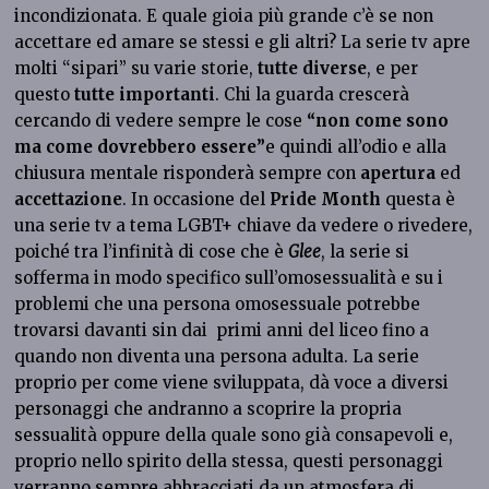
incondizionata. E quale gioia più grande c’è se non
accettare ed amare se stessi e gli altri? La serie tv apre
molti “sipari” su varie storie,
tutte
diverse
, e per
questo
tutte
importanti
. Chi la guarda crescerà
cercando di vedere sempre le cose
“non come sono
ma come dovrebbero essere”
e quindi all’odio e alla
chiusura mentale risponderà sempre con
apertura
ed
accettazione
. In occasione del
Pride Month
questa è
una serie tv a tema LGBT+ chiave da vedere o rivedere,
poiché tra l’infinità di cose che è
Glee
, la serie si
sofferma in modo specifico sull’omosessualità e su i
problemi che una persona omosessuale potrebbe
trovarsi davanti sin dai primi anni del liceo fino a
quando non diventa una persona adulta. La serie
proprio per come viene sviluppata, dà voce a diversi
personaggi che andranno a scoprire la propria
sessualità oppure della quale sono già consapevoli e,
proprio nello spirito della stessa, questi personaggi
verranno sempre abbracciati da un atmosfera di