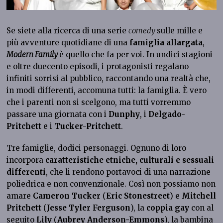
Se siete alla ricerca di una serie
comedy
sulle mille e
più avventure quotidiane di una
famiglia allargata
,
Modern Family
è quello che fa per voi. In undici stagioni
e oltre duecento episodi, i protagonisti regalano
infiniti sorrisi al pubblico, raccontando una realtà che,
in modi differenti, accomuna tutti: la famiglia. È vero
che i parenti non si scelgono, ma tutti vorremmo
passare una giornata con i
Dunphy
, i
Delgado-
Pritchett
e i
Tucker-Pritchett
.
Tre famiglie, dodici personaggi. Ognuno di loro
incorpora
caratteristiche etniche, culturali e sessuali
differenti
, che li rendono portavoci di una narrazione
poliedrica e non convenzionale. Così non possiamo non
amare
Cameron Tucker
(
Eric Stonestreet
) e
Mitchell
Pritchett
(
Jesse Tyler Ferguson
), la
coppia gay
con al
seguito
Lily
(
Aubrey Anderson-Emmons
), la bambina