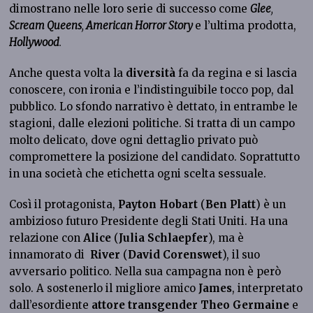
dimostrano nelle loro serie di successo come
Glee
,
Scream Queens
,
American Horror Story
e l’ultima prodotta,
Hollywood
.
Anche questa volta la
diversità
fa da regina e si lascia
conoscere, con ironia e l’indistinguibile tocco pop, dal
pubblico. Lo sfondo narrativo è dettato, in entrambe le
stagioni, dalle elezioni politiche. Si tratta di un campo
molto delicato, dove ogni dettaglio privato può
compromettere la posizione del candidato. Soprattutto
in una società che etichetta ogni scelta sessuale.
Così il protagonista,
Payton Hobart
(
Ben Platt
) è un
ambizioso futuro Presidente degli Stati Uniti. Ha una
relazione con
Alice
(
Julia Schlaepfer
), ma è
innamorato di
River
(
David Corenswet
), il suo
avversario politico. Nella sua campagna non è però
solo. A sostenerlo il migliore amico
James
, interpretato
dall’esordiente
attore transgender Theo Germaine
e