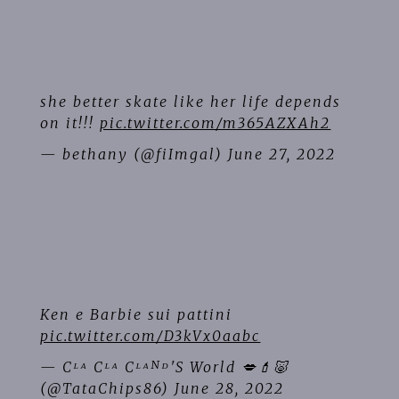
she better skate like her life depends
on it!!!
pic.twitter.com/m365AZXAh2
— bethany (@fiImgal)
June 27, 2022
Ken e Barbie sui pattini
pic.twitter.com/D3kVx0aabc
— Cᴸᴬ Cᴸᴬ Cᴸᴬᴺᴰ'S World 💋💄🐷
(@TataChips86)
June 28, 2022