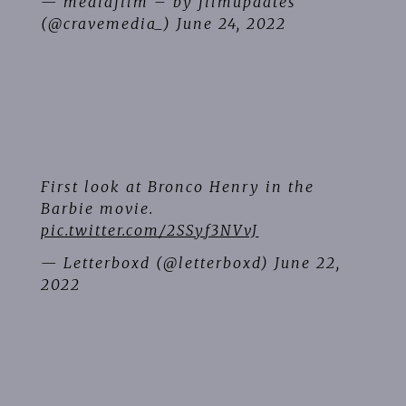
— mediafilm – by filmupdates
(@cravemedia_)
June 24, 2022
First look at Bronco Henry in the
Barbie movie.
pic.twitter.com/2SSyf3NVvJ
— Letterboxd (@letterboxd)
June 22,
2022