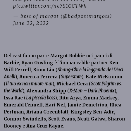
pic.twitter.com/ne7S1CCTWh
— best of margot (@badpostmargots)
June 22, 2022
Del cast fanno parte
Margot Robbie
nei panni di
Barbie
,
Ryan Gosling
è l’immancabile partner
Ken
,
Will Ferrell
,
Simu Liu
(
Shang-Chi e la leggenda dei Dieci
Anelli
),
America Ferrera
(
Superstore
),
Kate McKinnon
(
Il tuo ex non muore mai
),
Michael Cera
(
Scott Pilgrim vs.
the World
),
Alexandra Shipp
(
X-Men – Dark Phoenix
),
Issa Rae
(
La piccola boss
),
Ritu Arya
,
Emma Mackey
,
Emerald Fennell
,
Hari Nef
,
Jamie Demetriou
,
Rhea
Perlman
,
Ariana Greenblatt
,
Kingsley Ben-Adir
,
Connor Swindells
,
Scott Evans
,
Ncuti Gatwa
,
Sharon
Rooney
e
Ana Cruz Kayne
.