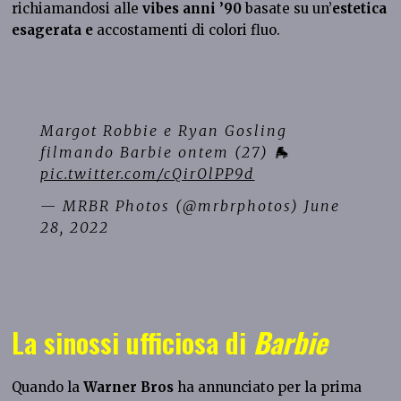
richiamandosi alle
vibes anni ’90
basate su un’
estetica
esagerata e
accostamenti di colori fluo.
Margot Robbie e Ryan Gosling
filmando Barbie ontem (27) 🛼
pic.twitter.com/cQirOlPP9d
— MRBR Photos (@mrbrphotos)
June
28, 2022
La sinossi ufficiosa di
Barbie
Quando la
Warner Bros
ha annunciato per la prima