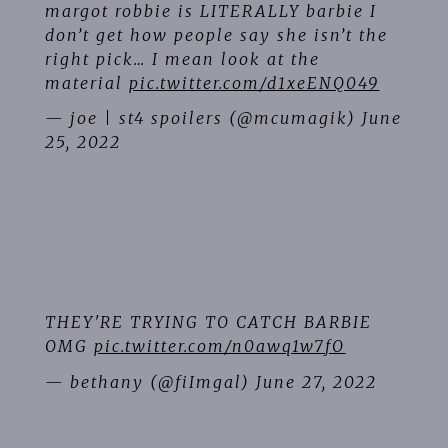
margot robbie is LITERALLY barbie I
don’t get how people say she isn’t the
right pick… I mean look at the
material
pic.twitter.com/d1xeENQ049
— joe | st4 spoilers (@mcumagik)
June
25, 2022
THEY'RE TRYING TO CATCH BARBIE
OMG
pic.twitter.com/n0awq1w7fO
— bethany (@fiImgal)
June 27, 2022