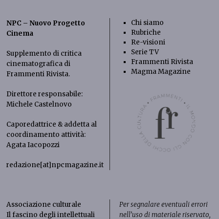
Chi siamo
NPC – Nuovo Progetto
Rubriche
Cinema
Re-visioni
Serie TV
Supplemento di critica
Frammenti Rivista
cinematografica di
Magma Magazine
Frammenti Rivista
.
Direttore responsabile:
Michele Castelnovo
Caporedattrice & addetta al
coordinamento attività:
Agata Iacopozzi
redazione[at]npcmagazine.it
Associazione culturale
Per segnalare eventuali errori
Il fascino degli intellettuali
nell’uso di materiale riservato,