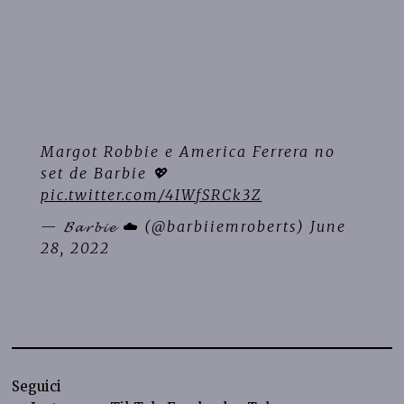
Margot Robbie e America Ferrera no
set de Barbie 💖
pic.twitter.com/4IWfSRCk3Z
— 𝓑𝓪𝓻𝓫𝓲𝓮 ☁️ (@barbiiemroberts)
June
28, 2022
Seguici