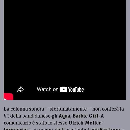
La colonna sonora – sfortunatamente – non conterà la
hit
della band danese gli
Aqua
,
Barbie Girl
. A
comunicarlo è stato lo stesso
Ulrich Møller-
Jørgensen
– manager della cantante
Lene Nystrøm
–