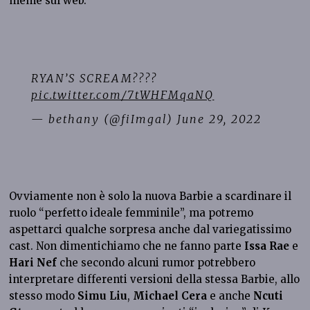
meme sul web.
RYAN’S SCREAM????
pic.twitter.com/7tWHFMqaNQ
— bethany (@fiImgal)
June 29, 2022
Ovviamente non è solo la nuova Barbie a scardinare il
ruolo “perfetto ideale femminile”, ma potremo
aspettarci qualche sorpresa anche dal variegatissimo
cast. Non dimentichiamo che ne fanno parte
Issa Rae
e
Hari Nef
che secondo alcuni rumor potrebbero
interpretare differenti versioni della stessa Barbie, allo
stesso modo
Simu Liu
,
Michael Cera
e anche
Ncuti