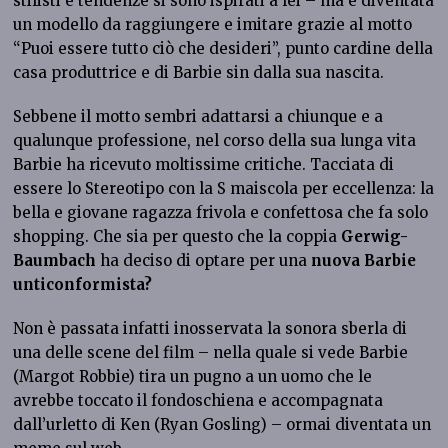
stilisti e tendenze si sono ispirati a lei – ma è diventata
un modello da raggiungere e imitare grazie al motto
“Puoi essere tutto ciò che desideri”, punto cardine della
casa produttrice e di Barbie sin dalla sua nascita.
Sebbene il motto sembri adattarsi a chiunque e a
qualunque professione, nel corso della sua lunga vita
Barbie ha ricevuto moltissime critiche. Tacciata di
essere lo Stereotipo con la S maiscola per eccellenza: la
bella e giovane ragazza frivola e confettosa che fa solo
shopping. Che sia per questo che la coppia
Gerwig-
Baumbach
ha deciso di optare per una
nuova Barbie
unticonformista?
Non è passata infatti inosservata la sonora sberla di
una delle scene del film – nella quale si vede Barbie
(Margot Robbie) tira un pugno a un uomo che le
avrebbe toccato il fondoschiena e accompagnata
dall’urletto di Ken (Ryan Gosling) – ormai diventata un