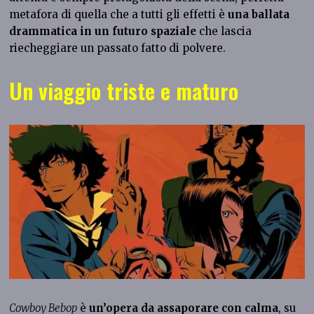
metafora di quella che a tutti gli effetti è
una ballata
drammatica in un futuro spaziale
che lascia
riecheggiare un passato fatto di polvere.
Un viaggio triste e maturo
Cowboy Bebop
è
un’opera da assaporare con calma
, su