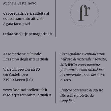
Michele Castelnovo
Caporedattrice & addetta al
coordinamento attività:
Agata Iacopozzi
redazione[at]npcmagazine.it
Associazione culturale
Per segnalare eventuali errori
Il fascino degli intellettuali
nell’uso di materiale riservato,
scriveteci
e provvederemo
Viale Filippo Turati 80
prontamente alla rimozione
c/o Castelnovo
del materiale lesivo dei diritti
23900 Lecco (LC)
di terzi.
www.fascinointellettuali.it
L’intero contenuto di questo
info[at]fascinointellettuali.it
sito web è protetto da
copyright.