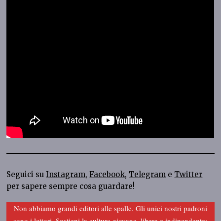
Seguici su
Instagram
,
Facebook
,
Telegram
e
Twitter
per sapere sempre cosa guardare!
Non abbiamo grandi editori alle spalle. Gli unici nostri padroni
sono i lettori. Sostieni la cultura giovane, libera e indipendente: