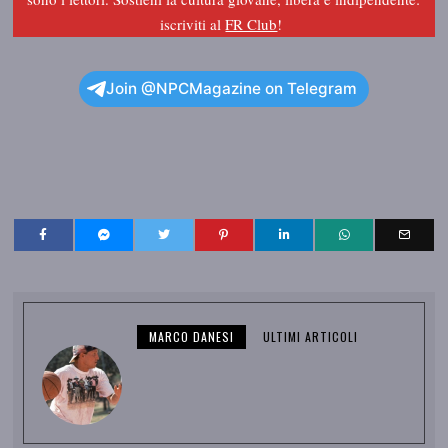
iscriviti al
FR Club
!
Join @NPCMagazine on Telegram
MARCO DANESI
ULTIMI ARTICOLI