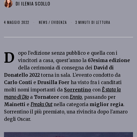
DI
ILENIA SCOLLO
4 MAGGIO 2022
NEWS
/
EVIDENZA
3 MINUTI DI LETTURA
D
opo l’edizione senza pubblico e quella con i
vincitori a casa, quest’anno la
67esima
edizione
della cerimonia di consegna dei
David di
Donatello 2022
torna in sala. L’evento condotto da
Carlo Conti
e
Drusilla Foer
ha visto fra i canditati
molti nomi importanti da
Sorrentino
con
È stata la
mano di Dio
a
Tornatore
con
Ennio
, passando per
Mainetti
e
Freaks Out
nella categoria
miglior regia
.
Sorrentino il più premiato, una rivincita dopo l’amaro
degli Oscar.