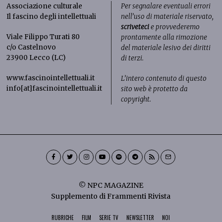
Associazione culturale
Per segnalare eventuali errori
Il fascino degli intellettuali
nell’uso di materiale riservato,
scriveteci
e provvederemo
Viale Filippo Turati 80
prontamente alla rimozione
c/o Castelnovo
del materiale lesivo dei diritti
23900 Lecco (LC)
di terzi.
www.fascinointellettuali.it
L’intero contenuto di questo
info[at]fascinointellettuali.it
sito web è protetto da
copyright.
© NPC MAGAZINE
Supplemento di Frammenti Rivista
RUBRICHE
FILM
SERIE TV
NEWSLETTER
NOI