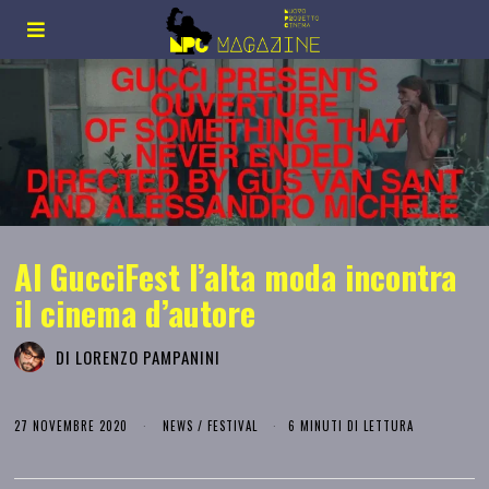
Al GucciFest l’alta moda incontra
il cinema d’autore
DI
LORENZO PAMPANINI
27 NOVEMBRE 2020
NEWS
/
FESTIVAL
6 MINUTI DI LETTURA