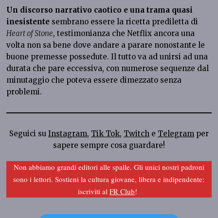
Un discorso narrativo caotico e una trama quasi
inesistente
sembrano essere la ricetta prediletta di
Heart of Stone
, testimonianza che Netflix ancora una
volta
non sa bene dove andare a parare nonostante le
buone premesse possedute. Il tutto va ad unirsi ad una
durata che pare eccessiva, con numerose sequenze dal
minutaggio che poteva essere dimezzato senza
problemi.
Seguici su
Instagram
,
Tik Tok
,
Twitch
e
Telegram
per
sapere sempre cosa guardare!
Non abbiamo grandi editori alle spalle. Gli unici nostri padroni
sono i lettori. Sostieni la cultura giovane, libera e indipendente:
iscriviti al
FR Club
!