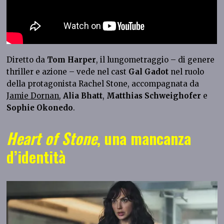
Diretto da
Tom Harper
, il lungometraggio – di genere
thriller e azione – vede nel cast
Gal Gadot
nel ruolo
della protagonista Rachel Stone, accompagnata da
Jamie Dornan
,
Alia
Bhatt
,
Matthias
Schweighofer
e
Sophie
Okonedo
.
Heart of Stone
, una mancanza
d’identità