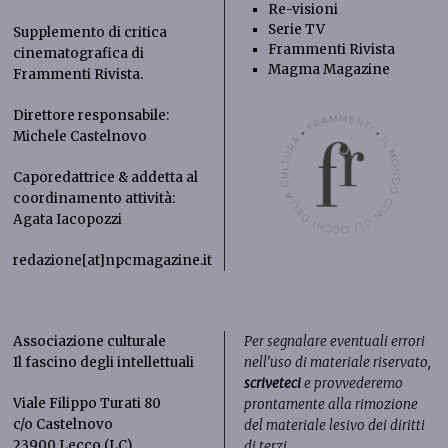
Re-visioni
Serie TV
Supplemento di critica
Frammenti Rivista
cinematografica di
Magma Magazine
Frammenti Rivista
.
Direttore responsabile:
Michele Castelnovo
Caporedattrice & addetta al
coordinamento attività:
Agata Iacopozzi
redazione[at]npcmagazine.it
Associazione culturale
Per segnalare eventuali errori
Il fascino degli intellettuali
nell’uso di materiale riservato,
scriveteci
e provvederemo
Viale Filippo Turati 80
prontamente alla rimozione
c/o Castelnovo
del materiale lesivo dei diritti
23900 Lecco (LC)
di terzi.