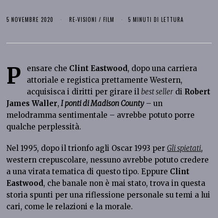
5 NOVEMBRE 2020
RE-VISIONI
/
FILM
5 MINUTI DI LETTURA
P
ensare che
Clint Eastwood
, dopo una carriera
attoriale e registica prettamente Western,
acquisisca i diritti per girare il
best seller
di
Robert
James Waller
,
I ponti di Madison County
– un
melodramma sentimentale – avrebbe potuto porre
qualche perplessità.
Nel 1995, dopo il trionfo agli Oscar 1993 per
Gli spietati
,
western crepuscolare, nessuno avrebbe potuto credere
a una virata tematica di questo tipo. Eppure
Clint
Eastwood
, che banale non è mai stato, trova in questa
storia spunti per una riflessione personale su temi a lui
cari, come le relazioni e la morale.