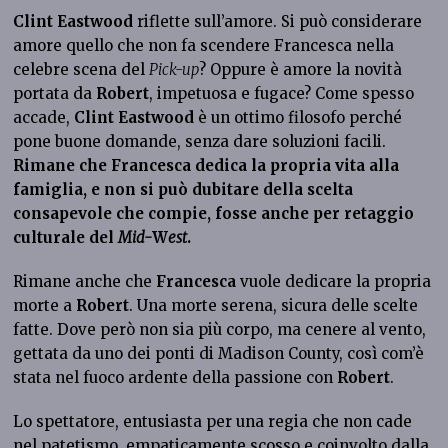
Clint Eastwood
riflette sull’amore. Si può considerare
amore quello che non fa scendere Francesca nella
celebre scena del
Pick-up
? Oppure è amore la novità
portata da
Robert
, impetuosa e fugace? Come spesso
accade,
Clint Eastwood
è un ottimo filosofo perché
pone buone domande, senza dare soluzioni facili.
Rimane che Francesca dedica la propria vita alla
famiglia, e non si può dubitare della scelta
consapevole che compie, fosse anche per retaggio
culturale del
Mid-
W
est
.
Rimane anche che
Francesca
vuole dedicare la propria
morte a
Robert
. Una morte serena, sicura delle scelte
fatte. Dove però non sia più corpo, ma cenere al vento,
gettata da uno dei ponti di Madison County, così com’è
stata nel fuoco ardente della passione con
Robert
.
Lo spettatore, entusiasta per una regia che non cade
nel patetismo, empaticamente scosso e coinvolto dalla