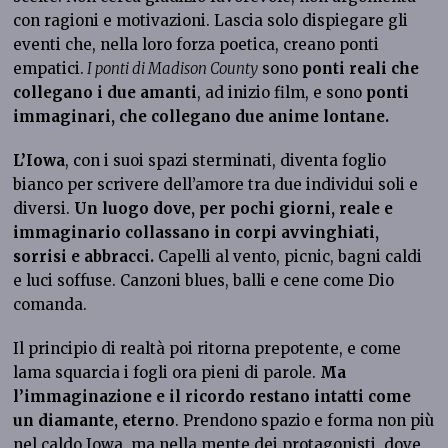
con ragioni e motivazioni. Lascia solo dispiegare gli
eventi che, nella loro forza poetica, creano ponti
empatici.
I ponti di Madison County
sono
ponti reali che
collegano i due amanti
, ad inizio film, e sono
ponti
immaginari, che collegano due anime lontane.
L’Iowa
, con i suoi spazi sterminati, diventa foglio
bianco per scrivere dell’amore tra due individui soli e
diversi.
Un luogo dove, per pochi giorni, reale e
immaginario collassano in corpi avvinghiati,
sorrisi e abbracci.
Capelli al vento, picnic, bagni caldi
e luci soffuse. Canzoni blues, balli e cene come Dio
comanda.
Il principio di realtà poi ritorna prepotente, e come
lama squarcia i fogli ora pieni di parole.
Ma
l’immaginazione e il ricordo restano intatti come
un diamante, eterno
. Prendono spazio e forma non più
nel caldo Iowa, ma nella mente dei protagonisti, dove