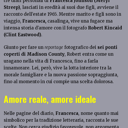
tre diari personali di
Francesca Johnson (Meryl
Streep)
, lasciati in eredità ai suoi due figli, avviene il
racconto dell’estate 1965. Mentre marito e figli sono in
viaggio,
Francesca,
casalinga
,
vive una fugace ma
intensa storia d’amore con il fotografo
Robert Kincaid
(Clint Eastwood)
.
Giunto per fare un
reportage
fotografico dei
sei ponti
coperti di Madison County
, Robert entra come un
uragano nella vita di Francesca, fino a farla
innamorare. Lei, però, vive la lotta interiore tra la
morale famigliare e la nuova passione sopraggiunta,
fino al momento in cui compie una scelta dolorosa.
Amore reale, amore ideale
Nelle pagine del diario,
Francesca
, nome quanto mai
simbolico per la tradizione letteraria, racconta le sue
scelte. Non cerca giudizio favorevole, non argomenta