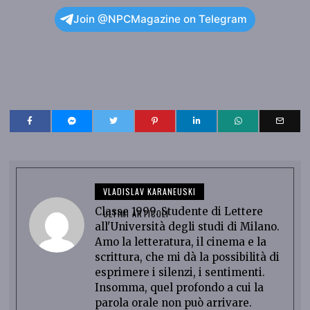
Join @NPCMagazine on Telegram
VLADISLAV KARANEUSKI
Classe 1999. Studente di Lettere
ULTIMI ARTICOLI
all'Università degli studi di Milano.
Amo la letteratura, il cinema e la
scrittura, che mi dà la possibilità di
esprimere i silenzi, i sentimenti.
Insomma, quel profondo a cui la
parola orale non può arrivare.