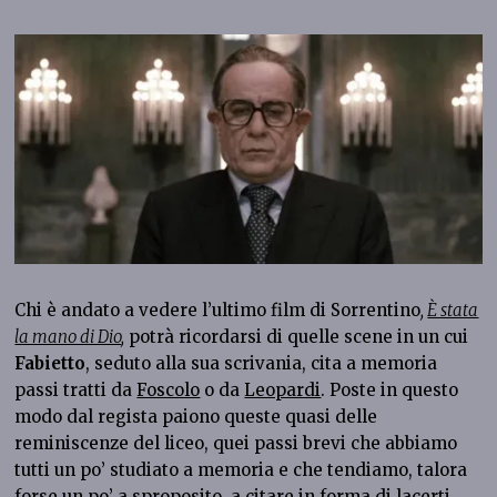
Chi è andato a vedere l’ultimo film di Sorrentino
,
È stata
la mano di Dio
,
potrà ricordarsi di quelle scene in un cui
Fabietto
, seduto alla sua scrivania, cita a memoria
passi tratti da
Foscolo
o da
Leopardi
. Poste in questo
modo dal regista paiono queste quasi delle
reminiscenze del liceo, quei passi brevi che abbiamo
tutti un po’ studiato a memoria e che tendiamo, talora
forse un po’ a sproposito, a citare in forma di lacerti