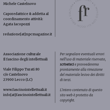
Michele Castelnovo
Caporedattrice & addetta al
coordinamento attività:
Agata Iacopozzi
redazione[at]npcmagazine.it
Associazione culturale
Per segnalare eventuali errori
Il fascino degli intellettuali
nell’uso di materiale riservato,
scriveteci
e provvederemo
Viale Filippo Turati 80
prontamente alla rimozione
c/o Castelnovo
del materiale lesivo dei diritti
23900 Lecco (LC)
di terzi.
www.fascinointellettuali.it
L’intero contenuto di questo
info[at]fascinointellettuali.it
sito web è protetto da
copyright.