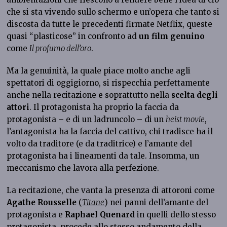
che si sta vivendo sullo schermo e un’opera che tanto si
discosta da tutte le precedenti firmate Netflix, queste
quasi “plasticose” in confronto ad
un film genuino
come
Il profumo dell’oro
.
Ma la genuinità, la quale piace molto anche agli
spettatori di oggigiorno, si rispecchia perfettamente
anche nella recitazione e soprattutto nella
scelta degli
attori
. Il protagonista ha proprio la faccia da
protagonista – e di un ladruncolo – di un
heist movie
,
l’antagonista ha la faccia del cattivo, chi tradisce ha il
volto da traditore (e da traditrice) e l’amante del
protagonista ha i lineamenti da tale. Insomma, un
meccanismo che lavora alla perfezione.
La recitazione, che vanta la presenza di attoroni come
Agathe Rousselle
(
Titane
) nei panni dell’amante del
protagonista e
Raphael Quenard
in quelli dello stesso
protagonista, procede allo stesso andamento della