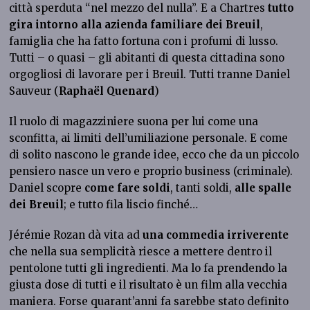
città sperduta “nel mezzo del nulla”. E a Chartres
tutto
gira intorno alla azienda familiare dei Breuil
,
famiglia che ha fatto fortuna con i profumi di lusso.
Tutti – o quasi – gli abitanti di questa cittadina sono
orgogliosi di lavorare per i Breuil. Tutti tranne Daniel
Sauveur (
Raphaël Quenard
)
Il ruolo di magazziniere suona per lui come una
sconfitta, ai limiti dell’umiliazione personale. E come
di solito nascono le grande idee, ecco che da un piccolo
pensiero nasce un vero e proprio business (criminale).
Daniel scopre
come fare soldi
, tanti soldi,
alle spalle
dei Breuil
; e tutto fila liscio finché…
Jérémie Rozan dà vita ad
una commedia irriverente
che nella sua semplicità riesce a mettere dentro il
pentolone tutti gli ingredienti. Ma lo fa prendendo la
giusta dose di tutti e il risultato è un film alla vecchia
maniera. Forse quarant’anni fa sarebbe stato definito