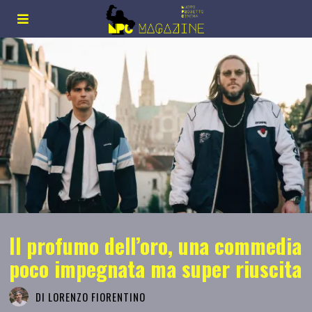
Il profumo dell’oro, una commedia
poco impegnata ma super riuscita
DI
LORENZO FIORENTINO