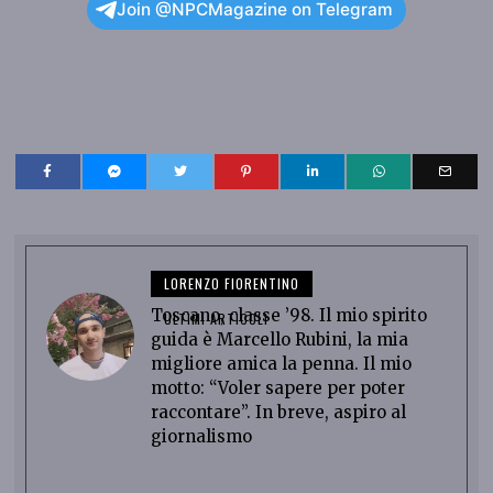
Join @NPCMagazine on Telegram
LORENZO FIORENTINO
Toscano, classe ’98. Il mio spirito
ULTIMI ARTICOLI
guida è Marcello Rubini, la mia
migliore amica la penna. Il mio
motto: “Voler sapere per poter
raccontare”. In breve, aspiro al
giornalismo