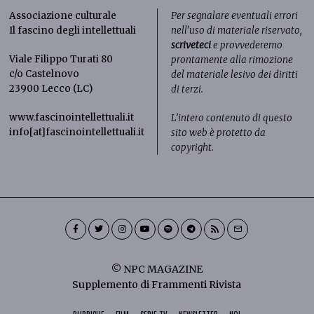
Associazione culturale
Per segnalare eventuali errori
Il fascino degli intellettuali
nell’uso di materiale riservato,
scriveteci
e provvederemo
Viale Filippo Turati 80
prontamente alla rimozione
c/o Castelnovo
del materiale lesivo dei diritti
23900 Lecco (LC)
di terzi.
www.fascinointellettuali.it
L’intero contenuto di questo
info[at]fascinointellettuali.it
sito web è protetto da
copyright.
© NPC MAGAZINE
Supplemento di Frammenti Rivista