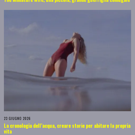
23 GIUGNO 2026
La cronologia dell’acqua, creare storie per abitare la propria
vita