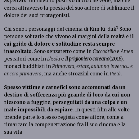
aspettarsi un risvolto positivo di ciò che vede, ma che
cerca attraverso la poesia del suo autore di sublimare il
dolore dei suoi protagonisti.
Chi sono i personaggi del cinema di Kim Ki-duk? Sono
persone solitarie che vivono ai margini della realtà e
il
cui grido di dolore e solitudine resta sempre
inascoltato
. Sono senzatetto come in
Coccodrillo
e
Amen
,
pescatori come in
L’isola
e
Il prigioniero coreano
(2016),
monaci buddhisti in
Primavera, estate, autunno, inverno… e
ancora primavera
, ma anche strozzini come in
Pietà
.
Spesso vittime e carnefici sono accomunati da un
destino di sofferenza più grande di loro da cui non
riescono a fuggire, perseguitati da una colpa e un
male impossibili da espiare
. In questi film alle volte
prende parte lo stesso regista come attore, come a
rimarcare la compenetrazione fra il suo cinema e la
sua vita.