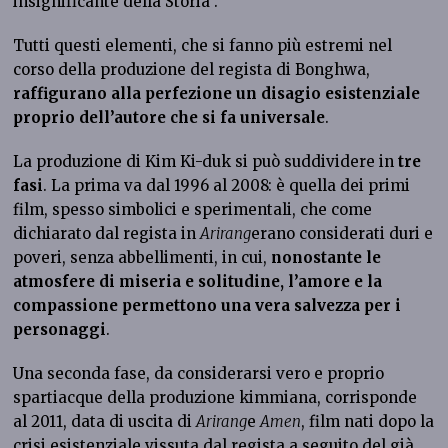
insignificante della Storia”.
Tutti questi elementi, che si fanno più estremi nel
corso della produzione del regista di Bonghwa,
raffigurano alla perfezione un disagio esistenziale
proprio dell’autore che si fa universale
.
La produzione di Kim Ki-duk si può suddividere in
tre
fasi
. La prima va dal 1996 al 2008: è quella dei primi
film, spesso simbolici e sperimentali, che come
dichiarato dal regista in
Arirang
erano considerati duri e
poveri, senza abbellimenti, in cui,
nonostante le
atmosfere di miseria e solitudine, l’amore e la
compassione permettono una vera salvezza per i
personaggi
.
Una seconda fase, da considerarsi vero e proprio
spartiacque della produzione kimmiana, corrisponde
al 2011, data di uscita di
Arirang
e
Amen
, film nati dopo la
crisi esistenziale vissuta dal regista a seguito del già