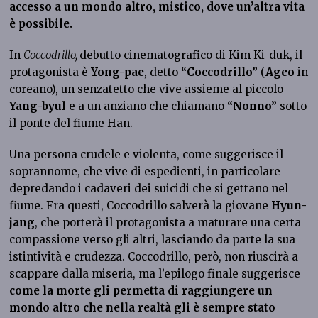
accesso a un mondo altro, mistico, dove un’altra vita
è possibile.
In
Coccodrillo,
debutto cinematografico di Kim Ki-duk, il
protagonista è
Yong-pae
, detto
“Coccodrillo”
(
Ageo
in
coreano), un senzatetto che vive assieme al piccolo
Yang-byul
e a un anziano che chiamano
“Nonno”
sotto
il ponte del fiume Han.
Una persona crudele e violenta, come suggerisce il
soprannome, che vive di espedienti, in particolare
depredando i cadaveri dei suicidi che si gettano nel
fiume. Fra questi, Coccodrillo salverà la giovane
Hyun-
jang
, che porterà il protagonista a maturare una certa
compassione verso gli altri, lasciando da parte la sua
istintività e crudezza. Coccodrillo, però, non riuscirà a
scappare dalla miseria, ma l’epilogo finale suggerisce
come la morte gli permetta di raggiungere un
mondo altro che nella realtà gli è sempre stato