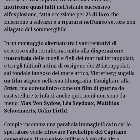
morirono quasi tutti
nell’istante successivo
all’esplosione, fatta eccezione per
23 di loro
che
riuscirono a salvarsi e a ripararsi nell’unico settore non
allagato del sommergibile.
In un montaggio alternato tra i vani tentativi di
soccorso sulla terraferma, unita alla
disperazione
inascoltata
delle mogli e figli dei marinai intrappolati,
e tra gli (ultimi) attimi di ossigeno dei 23 intrappolati
sul fondale fangoso del mare artico, Vinterberg sugella
un film atipico
nella sua filmografia. Famigliare alla
Festen
, ma adrenalinico come
un film di guerra
dal
cast stellare (e infatti anche qui i nomi non sono da
meno:
Max Von Sydow
,
Léa Seydoux
,
Matthias
Schoenaerts
,
Colin Firth
).
Compie insomma una parabola immaginifica in cui lo
spettatore vuole ritrovare
l’archetipo del Capitano
coraggioso
, il suo valore militare è più che altro