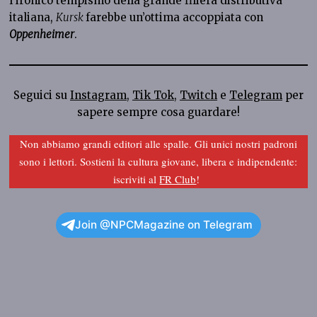
l’ironico tempismo della grande filiera distributiva
italiana,
Kursk
farebbe un’ottima accoppiata con
Oppenheimer
.
Seguici su
Instagram
,
Tik Tok
,
Twitch
e
Telegram
per
sapere sempre cosa guardare!
Non abbiamo grandi editori alle spalle. Gli unici nostri padroni
sono i lettori. Sostieni la cultura giovane, libera e indipendente:
iscriviti al
FR Club
!
Join @NPCMagazine on Telegram