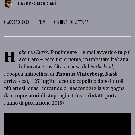
DI
ANDREA MARCIANÒ
8 AGOSTO 2023
FILM
6 MINUTI DI LETTURA
H
abemus Kursk
. Finalmente – e mai avverbio fu più
accurato – esce nei cinema, in un’estate italiana
infuocata e insolita a causa del
Barbieland
,
l’epopea antibellica di
Thomas Vinterberg
.
Kursk
arriva così, il
27 luglio
facendo capolino dopo i titoli
più attesi, quasi cercando di nascondere la vergogna
da
cinque anni
di stop ingiustificati (infatti porta
l’anno di produzione 2018).