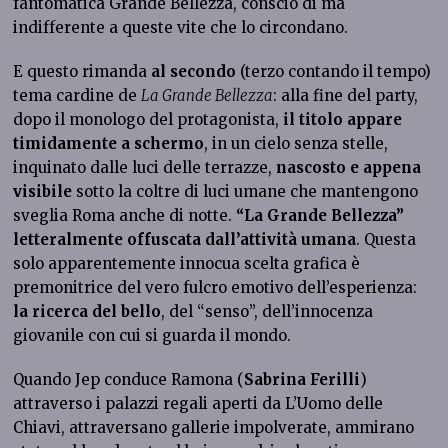
fantomatica Grande Bellezza, conscio di ma
indifferente a queste vite che lo circondano.
E questo rimanda
al secondo
(terzo contando il tempo)
tema cardine de
La Grande Bellezza
: alla fine del party,
dopo il monologo del protagonista,
il titolo appare
timidamente
a schermo
, in un cielo senza stelle,
inquinato dalle luci delle terrazze,
nascosto e appena
visibile
sotto la coltre di luci umane che mantengono
sveglia Roma anche di notte.
“La Grande Bellezza”
letteralmente offuscata dall’attività umana
. Questa
solo apparentemente innocua scelta grafica è
premonitrice del vero fulcro emotivo dell’esperienza:
la ricerca del bello
, del “senso”, dell’innocenza
giovanile con cui si guarda il mondo.
Quando Jep conduce Ramona (
Sabrina Ferilli
)
attraverso i palazzi regali aperti da L’Uomo delle
Chiavi, attraversano gallerie impolverate, ammirano