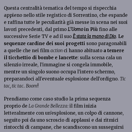
Questa centralità tematica del tempo si rispecchia
appieno nello stile registico di Sorrentino, che espande
e raffina tutte le peculiarità già messe in scena nei suoi
lavori precedenti, dal primo
L’Uomo
in Più
fino alle
successive Serie TV e ad il suo
È stata la mano di Dio
.
Le
sequenze cardine dei suoi progetti
sono paragonabili
a quelle che nei film
action
ci hanno abituato
a temere
il ticchettio di bombe e lancette
: sulla scena cala un
silenzio irreale, l’immagine si congela immobile,
mentre un singolo suono occupa l’intero schermo,
preparandoci all’eventuale esplosione dell’ordigno.
Tic
tac, tic tac
.
Boom
!
Prendiamo come caso studio la prima sequenza
proprio de
La Grande Bellezza:
il film inizia
letteralmente con un’esplosione, un colpo di cannone,
seguito poi da uno scroscio di applausi e dai ritmici
rintocchi di campane, che scandiscono un susseguirsi