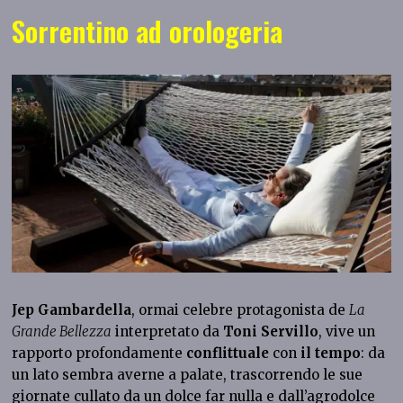
Sorrentino ad orologeria
Jep Gambardella
, ormai celebre protagonista de
La
Grande Bellezza
interpretato da
Toni Servillo
, vive un
rapporto profondamente
conflittuale
con
il tempo
: da
un lato sembra averne a palate, trascorrendo le sue
giornate cullato da un dolce far nulla e dall’agrodolce