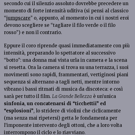
secondo cui il silenzio assoluto dovrebbe precedere un
momento di forte intensità uditiva (si pensi al classico
“
jumpscare
” o, appunto, al momento in cui i nostri eroi
devono scegliere se “tagliare il filo verde o il filo
rosso”) e non il contrario.
Eppure il coro riprende quasi immediatamente con più
intensità, preparando lo spettatore al successivo
“botto”: una donna mai vista urla in camera e la scena
si resetta. Ora la camera si trova su una terrazza, i suoi
movimenti sono rapidi, frammentari, vertiginosi piani
sequenza si alternano a tagli netti, mentre intorno
vibrano i bassi ritmati di musica da discoteca: e così
sarà per tutto il film.
La Grande Bellezza
è un’unica
sinfonia
,
un concatenarsi di “ticchettii” ed
“esplosioni”
, lo stridere di violini che ciclicamente
(ma senza mai ripetersi) getta le fondamenta per
l’imponente intervento degli ottoni, che a loro volta
interrompono il ciclo e lo riavviano.