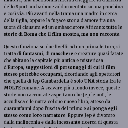
dello Sport, un barbone addormentato su una panchina
e così via. Più avanti nella trama una madre in cerca
della figlia, oppure la fugace storia d’amore fra una
suora di clausura ed un ambasciatore Africano:
tutte le
storie di Roma che il film mostra, ma non racconta
.
Questo funziona su due livelli: ad una prima lettura, si
tratta di
fantasmi
, di
maschere
e creature quasi fatate
che abitano la capitale più antica e misteriosa
d’Europa,
suggestioni di personaggi di cui il film
stesso potrebbe occuparsi
, ricordando agli spettatori
che quella di Jep Gambardella è solo
UNA
storia fra le
MOLTE
romane. A scavare più a fondo invece, queste
storie non raccontate aspettano che Jep le noti, le
accudisca e le nutra col suo nuovo libro, atteso da
quarant’anni dopo l’uscita del primo e
si ponga egli
stesso come loro narratore
. Eppure Jep è divorato
dalla malinconia e dalla incessante ricerca di questa