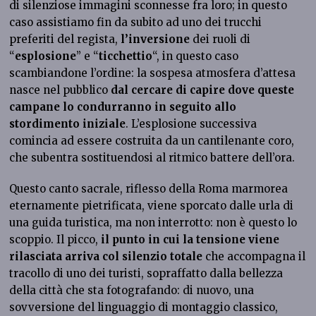
di silenziose immagini sconnesse fra loro; in questo
caso assistiamo fin da subito ad uno dei trucchi
preferiti del regista,
l’inversione
dei ruoli di
“
esplosione
” e “
ticchettio
“, in questo caso
scambiandone l’ordine: la sospesa atmosfera d’attesa
nasce nel pubblico
dal cercare di capire dove queste
campane lo condurranno in seguito allo
stordimento iniziale
. L’esplosione successiva
comincia ad essere costruita da un cantilenante coro,
che subentra sostituendosi al ritmico battere dell’ora.
Questo canto sacrale, riflesso della Roma marmorea
eternamente pietrificata, viene sporcato dalle urla di
una guida turistica, ma non interrotto: non è questo lo
scoppio. Il picco,
il punto in cui la tensione viene
rilasciata
arriva col silenzio
totale
che accompagna il
tracollo di uno dei turisti, sopraffatto dalla bellezza
della città che sta fotografando: di nuovo, una
sovversione del linguaggio di montaggio classico,