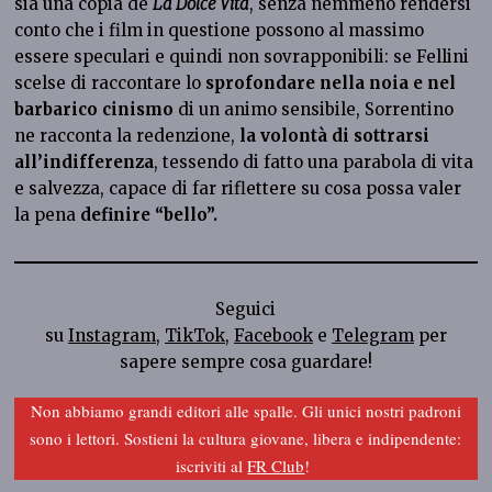
sia una copia de
La Dolce Vita
, senza nemmeno rendersi
conto che i film in questione possono al massimo
essere speculari e quindi non sovrapponibili: se Fellini
scelse di raccontare lo
sprofondare nella noia e nel
barbarico cinismo
di un animo sensibile, Sorrentino
ne racconta la redenzione,
la volontà di sottrarsi
all’indifferenza
, tessendo di fatto una parabola di vita
e salvezza, capace di far riflettere su cosa possa valer
la pena
definire “bello”.
Seguici
su
Instagram
,
TikTok
,
Facebook
e
Telegram
per
sapere sempre cosa guardare!
Non abbiamo grandi editori alle spalle. Gli unici nostri padroni
sono i lettori. Sostieni la cultura giovane, libera e indipendente:
iscriviti al
FR Club
!