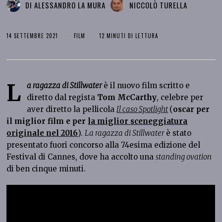
DI
ALESSANDRO LA MURA
NICCOLÒ TURELLA
14 SETTEMBRE 2021
FILM
12 MINUTI DI LETTURA
L
a ragazza di Stillwater
è il nuovo film scritto e
diretto dal regista
Tom McCarthy
, celebre per
aver diretto la pellicola
Il caso Spotlight
(
oscar per
il miglior film e per
la miglior sceneggiatura
originale
nel 2016
).
La ragazza di Stillwater
è stato
presentato fuori concorso alla 74esima edizione del
Festival di Cannes, dove ha accolto una
standing ovation
di ben cinque minuti.