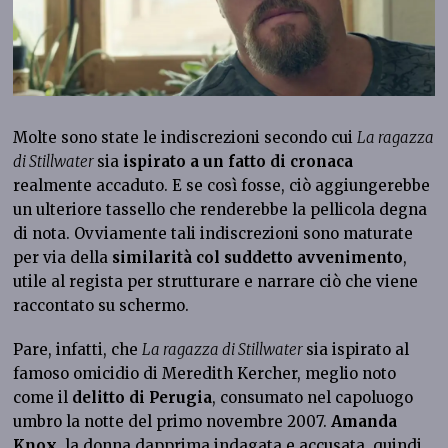
Molte sono state le indiscrezioni secondo cui
La ragazza
di Stillwater
sia
ispirato a un fatto di cronaca
realmente accaduto. E se così fosse, ciò aggiungerebbe
un ulteriore tassello che renderebbe la pellicola degna
di nota. Ovviamente tali indiscrezioni sono maturate
per via della
similarità col suddetto avvenimento
,
utile al regista per strutturare e narrare ciò che viene
raccontato su schermo.
Pare, infatti, che
La ragazza di Stillwater
sia ispirato al
famoso omicidio di Meredith Kercher, meglio noto
come il
delitto di Perugia
, consumato nel capoluogo
umbro la notte del primo novembre 2007.
Amanda
Knox
, la donna dapprima indagata e accusata, quindi