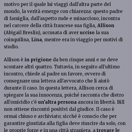
motivo per il quale lui viaggi dall’altra parte del
mondo, la verità emerge con chiarezza: questo padre
di famiglia, dall’aspetto rude e minaccioso, incontra
nel carcere della città francese sua figlia,
Allison
(Abigail Breslin), accusata di aver
ucciso
la sua
coinquilina,
Lina
, mentre era in viaggio per motivi di
studio.
Allison è
in prigione
da ben cinque anni e ne deve
scontare altri quattro. Tuttavia, in seguito all’ultimo
incontro, chiede al padre un favore, ovvero di
consegnare una lettera all’avvocato che li aiutò
durante il caso. In questa lettera, Allison cerca di
spiegare la sua innocenza, poiché racconta che dietro
all’omicidio c’è
un’altra persona
ancora in libertà. Bill
non ottiene riscontri positivi dal giudice. Il caso è
ormai chiuso e archiviato; sicché è conscio che per
garantire giustizia alla figlia deve riuscire da solo, con
le proprie forze e in una città straniera, a
trovare le