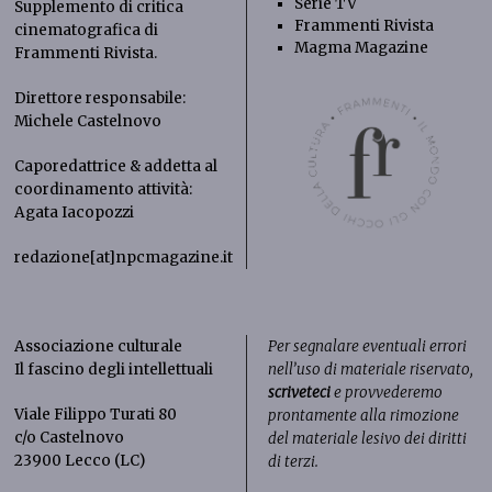
Serie TV
Supplemento di critica
Frammenti Rivista
cinematografica di
Magma Magazine
Frammenti Rivista
.
Direttore responsabile:
Michele Castelnovo
Caporedattrice & addetta al
coordinamento attività:
Agata Iacopozzi
redazione[at]npcmagazine.it
Associazione culturale
Per segnalare eventuali errori
Il fascino degli intellettuali
nell’uso di materiale riservato,
scriveteci
e provvederemo
Viale Filippo Turati 80
prontamente alla rimozione
c/o Castelnovo
del materiale lesivo dei diritti
23900 Lecco (LC)
di terzi.