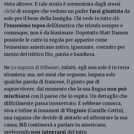
vista altrove. E tale storia è sormontata dagli stessi
cliché
di sempre che vedono un padre
farsi giustizia
da
solo per il bene della famiglia.
Chi vede in tutto ciò
l’ennesimo topos
dell’America che trionfa sempre e
comunque, non è da biasimare. Dopotutto Matt Damon
possiede le carte in regola per apparire come
l’ennesimo americano zotico, ignorante, costruito per
mezzo del trittico Dio, patria e bandiera.
Ne
La ragazza di Stillwater
, infatti, egli non solo è in terra
straniera; ma, nei mesi che seguono, impara solo
qualche parola di francese, il giusto pur di
sopravvivere, dal momento che la sua lingua
non può
mischiarsi
con il paese che lo ospita. Un dettaglio che
difficilmente passa inosservato. E sebbene conosca,
viva e infine si innamori di
Virginie
(Camille Cottin),
una ragazza che decide di aiutarlo ad affrontare la sua
causa, Bill continuerà a parlare in americano,
preferendo
non integrarsi
del tutto.