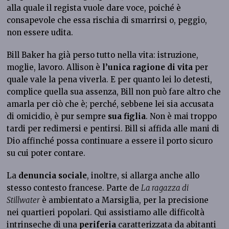
alla quale il regista vuole dare voce, poiché è
consapevole che essa rischia di smarrirsi o, peggio,
non essere udita.
Bill Baker ha già perso tutto nella vita: istruzione,
moglie, lavoro. Allison è
l’unica ragione di vita
per
quale vale la pena viverla. E per quanto lei lo detesti,
complice quella sua assenza, Bill non può fare altro che
amarla per ciò che è; perché, sebbene lei sia accusata
di omicidio, è pur sempre
sua figlia
. Non è mai troppo
tardi per redimersi e pentirsi. Bill si affida alle mani di
Dio affinché possa continuare a essere il porto sicuro
su cui poter contare.
La
denuncia sociale
, inoltre, si allarga anche allo
stesso contesto francese. Parte de
La ragazza di
Stillwater
è ambientato a Marsiglia, per la precisione
nei quartieri popolari. Qui assistiamo alle difficoltà
intrinseche di una
periferia
caratterizzata da abitanti