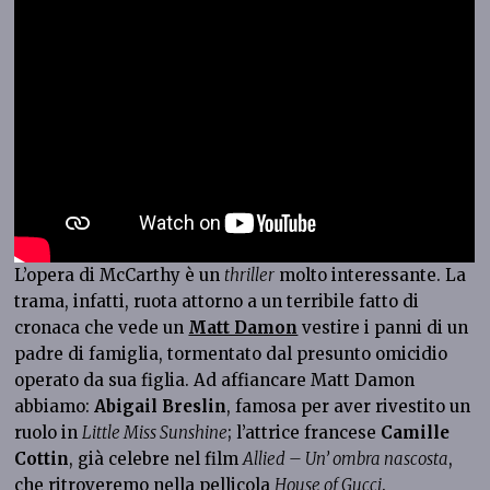
L’opera di McCarthy è un
thriller
molto interessante. La
trama, infatti, ruota attorno a un terribile fatto di
cronaca che vede un
Matt Damon
vestire i panni di un
padre di famiglia, tormentato dal presunto omicidio
operato da sua figlia. Ad affiancare Matt Damon
abbiamo:
Abigail Breslin
, famosa per aver rivestito un
ruolo in
Little Miss Sunshine
; l’attrice francese
Camille
Cottin
, già celebre nel film
Allied – Un’ ombra nascosta
,
che ritroveremo nella pellicola
House of Gucci
.