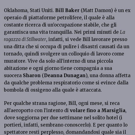
Oklahoma, Stati Uniti.
Bill Baker
(Matt Damon) è un ex
operaio di piattaforme petrolifere, il quale è alla
costante ricerca di un’occupazione stabile, che gli
garantisca una vita tranquilla. Nei primi minuti de
La
ragazza di Stillwater
, infatti, si vede Bill lavorare presso
una ditta che si occupa di pulire i disastri causati da un
tornado, quindi svolgere un colloquio di lavoro come
muratore. Vive da solo all’interno di una piccola
abitazione e ogni giorno tiene compagnia a sua
suocera
Sharon
(
Deanna Dunagan
), una donna affetta
da qualche problema respiratorio come si evince dalla
bombola di ossigeno alla quale è attaccata.
Per qualche strana ragione, Bill, ogni mese, si reca
all’aeroporto con l’intento di
volare fino a Marsiglia
,
dove soggiorna per due settimane nel solito hotel (i
portieri, infatti, sembrano conoscerlo). E per quanto lo
spettatore resti perplesso, domandandosi quale sia il