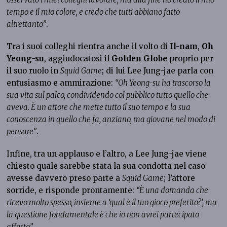
tempo e il mio colore, e credo che tutti abbiano fatto
altrettanto”
.
Tra i suoi colleghi rientra anche il volto di
Il-nam
,
Oh
Yeong-su
, aggiudocatosi il
Golden Globe
proprio per
il suo ruolo in
Squid Game
; di lui Lee Jung-jae parla con
entusiasmo e ammirazione:
“Oh Yeong-su ha trascorso la
sua vita sul palco, condividendo col pubblico tutto quello che
aveva. È un attore che mette tutto il suo tempo e la sua
conoscenza in quello che fa, anziano, ma giovane nel modo di
pensare”
.
Infine, tra un applauso e l’altro, a Lee Jung-jae viene
chiesto quale sarebbe stata la sua condotta nel caso
avesse davvero preso parte a
Squid Game
; l’attore
sorride, e risponde prontamente:
“È una domanda che
ricevo molto spesso, insieme a ‘qual è il tuo gioco preferito?’, ma
la questione fondamentale è che io non avrei partecipato
affatto”.