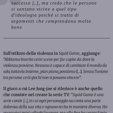
successo […], ma credo che le
persone
si sentano vicine a quel tipo
d’ideologia perché si tratta di
argomenti che comprendono molto
bene
Sull’utilizzo della violenza in
Squid Game
, aggiunge:
“Abbiamo inserito certe scene per far capire da dove la
violenza proviene. Nessuno è capace di cambiare il mondo da
solo, tuttavia insieme, pian piano, possiamo
[…]
. Senza l’unione
tra persone certi giochi non si possono vincere
“.
Il gioco a cui Lee Jung-jae si riferisce è anche quello
che consiste nel creare la serie TV:
“Squid Game è una
serie corale […], in cui ogni personaggio racconta una parte
dolorosa della sua vita e ognuno recita in maniera diversa. Ho
osservato i miei colleghi lavorare, ma alla fine ho creato il mio