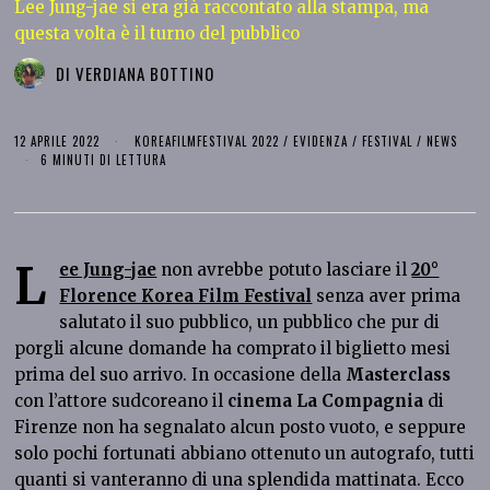
Lee Jung-jae si era già raccontato alla stampa, ma
questa volta è il turno del pubblico
DI
VERDIANA BOTTINO
12 APRILE 2022
KOREAFILMFESTIVAL 2022
/
EVIDENZA
/
FESTIVAL
/
NEWS
6 MINUTI DI LETTURA
L
ee Jung-jae
non avrebbe potuto lasciare il
20°
Florence Korea Film Festival
senza aver prima
salutato il suo pubblico, un pubblico che pur di
porgli alcune domande ha comprato il biglietto mesi
prima del suo arrivo. In occasione della
Masterclass
con
l’attore sudcoreano il
cinema La Compagnia
di
Firenze non ha segnalato alcun posto vuoto, e seppure
solo pochi fortunati abbiano ottenuto un autografo, tutti
quanti si vanteranno di una splendida mattinata. Ecco