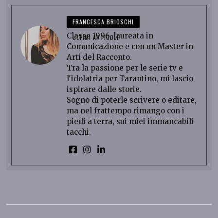
FRANCESCA BRIOSCHI
Classe 1996, laureata in
ULTIMI ARTICOLI
Comunicazione e con un Master in
Arti del Racconto.
Tra la passione per le serie tv e
l'idolatria per Tarantino, mi lascio
ispirare dalle storie.
Sogno di poterle scrivere o editare,
ma nel frattempo rimango con i
piedi a terra, sui miei immancabili
tacchi.