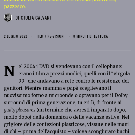
pazzesco.
DI
GIULIA CALVANI
2 LUGLIO 2022
FILM
/
RE-VISIONI
8 MINUTI DI LETTURA
N
el 2004 i DVD si vendevano con il cellophane:
erano i film a prezzi modici, quelli con il “virgola
99” che andavano a rete contro le resistenze dei
genitori. Mentre mamma e papà sceglievano il
nuovissimo forno a microonde o optavano per il Dolby
surround di prima generazione, tu eri lì, di fronte ai
guilty pleasures
(un termine che avresti imparato dopo,
molto dopo) della domenica o delle vacanze estive. Nel
grigiore delle confezioni plasticose, vissute nelle mani
di chi – prima dell’acquisto – voleva scongiurare buchi