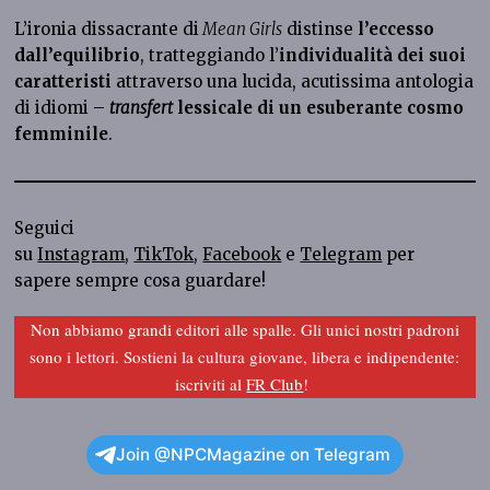
L’ironia dissacrante di
Mean Girls
distinse
l’eccesso
dall’equilibrio
, tratteggiando l’
individualità dei suoi
caratteristi
attraverso una lucida, acutissima antologia
di idiomi –
transfert
lessicale di un esuberante cosmo
femminile
.
Seguici
su
Instagram
,
TikTok
,
Facebook
e
Telegram
per
sapere sempre cosa guardare!
Non abbiamo grandi editori alle spalle. Gli unici nostri padroni
sono i lettori. Sostieni la cultura giovane, libera e indipendente:
iscriviti al
FR Club
!
Join @NPCMagazine on Telegram