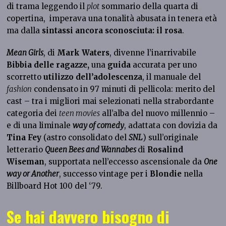
di trama leggendo il
plot
sommario della quarta di
copertina, imperava una tonalità abusata in tenera età
ma dalla
sintassi ancora sconosciuta: il rosa
.
Mean Girls
, di
Mark Waters
, divenne l’inarrivabile
Bibbia delle ragazze,
una
guida
accurata per uno
scorretto
utilizzo dell’adolescenza
, il manuale del
fashion
condensato in 97 minuti di pellicola: merito del
cast – tra i migliori mai selezionati nella strabordante
categoria dei
teen movies
all’alba del nuovo millennio –
e di una liminale
way of comedy
, adattata con dovizia da
Tina Fey
(astro consolidato del
SNL
) sull’originale
letterario
Queen Bees and Wannabes
di
Rosalind
Wiseman
, supportata nell’eccesso ascensionale da
One
way or Another
, successo vintage per i
Blondie
nella
Billboard Hot 100 del ‘79.
Se hai davvero bisogno di