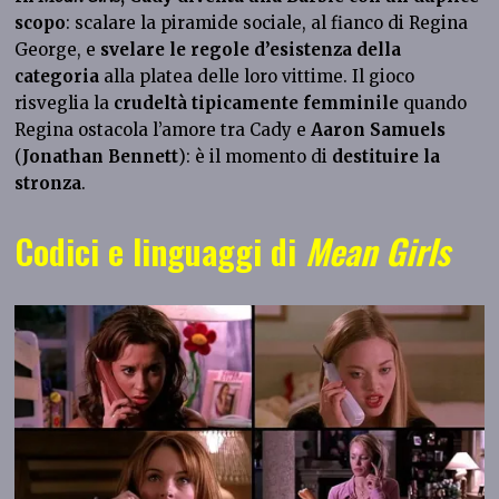
scopo
: scalare la piramide sociale, al fianco di Regina
George, e
svelare le regole d’esistenza della
categoria
alla platea delle loro vittime. Il gioco
risveglia la
crudeltà tipicamente
femminile
quando
Regina ostacola l’amore tra Cady e
Aaron Samuels
(
Jonathan Bennett
): è il momento di
destituire la
stronza
.
Codici e linguaggi di
Mean Girls