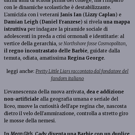
ultimi anni di scuola prima del college, ma l’impatto
con le dinamiche scolastiche è destabilizzante.
L’amicizia con i veterani
Janis Ian
(
Lizzy Caplan
) e
Damian Leigh
(
Daniel Franzese
) si rivela
una mappa
istruttiva
per indagare la piramide sociale di
adolescenti in preda a crisi ormonali e identitarie: al
vertice della gerarchia,
se Northshore fosse Cosmopolitan
,
il regno incontrastato delle Barbie
, guidate dalla
temuta, odiata, amatissima
Regina George
.
leggi anche:
Pretty Little Liars raccontato dal fondatore del
fandom italiano
L’evanescenza della nuova arrivata,
dea e addizione
non-artificiale
alla geografia umana e seriale del
liceo, muove la curiosità dell’ape regina che, nascosta
dietro il velo dell’ammirazione, controlla a stretto giro
le mosse della nemesi.
In
Mean Girls
, Cady diventa una Barbie con un duplice