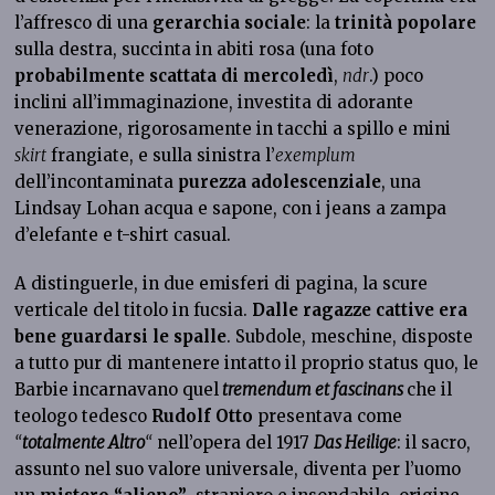
l’affresco di una
gerarchia sociale
: la
trinità popolare
sulla destra, succinta in abiti rosa (una foto
probabilmente scattata di mercoledì
,
ndr
.) poco
inclini all’immaginazione, investita di adorante
venerazione, rigorosamente in tacchi a spillo e mini
skirt
frangiate, e sulla sinistra l’
exemplum
dell’incontaminata
purezza adolescenziale
, una
Lindsay Lohan acqua e sapone, con i jeans a zampa
d’elefante e t-shirt casual.
A distinguerle, in due emisferi di pagina, la scure
verticale del titolo in fucsia.
Dalle ragazze cattive era
bene guardarsi le spalle
. Subdole, meschine, disposte
a tutto pur di mantenere intatto il proprio status quo, le
Barbie incarnavano quel
tremendum et fascinans
che il
teologo tedesco
Rudolf Otto
presentava come
“
totalmente Altro
“
nell’opera del 1917
Das Heilige
: il sacro,
assunto nel suo valore universale, diventa per l’uomo