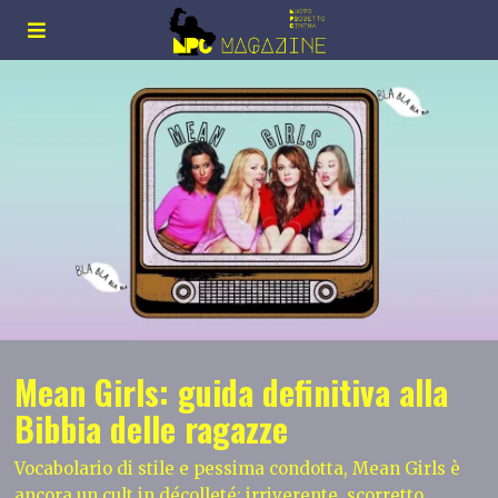
Mean Girls: guida definitiva alla
Bibbia delle ragazze
Vocabolario di stile e pessima condotta, Mean Girls è
ancora un cult in décolleté: irriverente, scorretto,