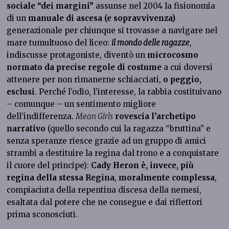
sociale “dei margini”
assunse nel 2004 la fisionomia
di un
manuale di ascesa (e sopravvivenza)
generazionale per chiunque si trovasse a navigare nel
mare tumultuoso del liceo:
il mondo delle ragazze
,
indiscusse protagoniste, diventò un
microcosmo
normato da precise regole di costume
a cui doversi
attenere per non rimanerne schiacciati,
o peggio,
esclusi
. Perché l’odio, l’interesse, la rabbia costituivano
– comunque – un sentimento migliore
dell’indifferenza.
Mean Girls
rovescia l’archetipo
narrativo
(quello secondo cui la ragazza “bruttina” e
senza speranze riesce grazie ad un gruppo di amici
strambi a destituire la regina dal trono e a conquistare
il cuore del principe):
Cady Heron è, invece, più
regina della stessa Regina
,
moralmente complessa
,
compiaciuta della repentina discesa della nemesi,
esaltata dal potere che ne consegue e dai riflettori
prima sconosciuti.