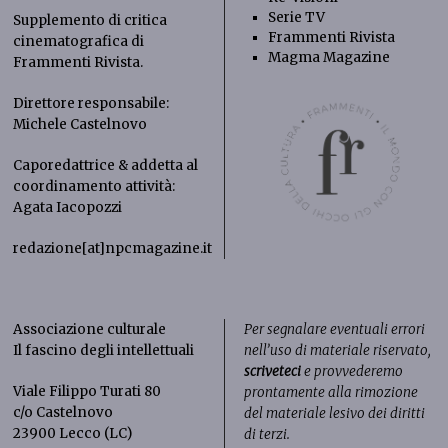
Serie TV
Supplemento di critica
Frammenti Rivista
cinematografica di
Magma Magazine
Frammenti Rivista
.
Direttore responsabile:
Michele Castelnovo
Caporedattrice & addetta al
coordinamento attività:
Agata Iacopozzi
redazione[at]npcmagazine.it
Associazione culturale
Per segnalare eventuali errori
Il fascino degli intellettuali
nell’uso di materiale riservato,
scriveteci
e provvederemo
Viale Filippo Turati 80
prontamente alla rimozione
c/o Castelnovo
del materiale lesivo dei diritti
23900 Lecco (LC)
di terzi.