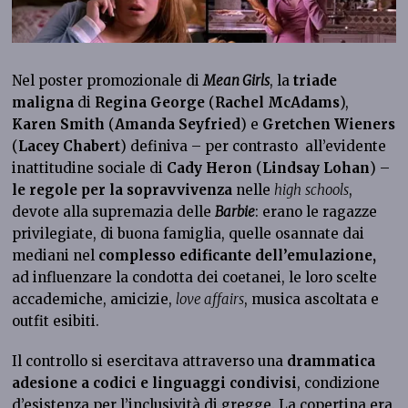
Nel poster promozionale di
Mean Girls
, la
triade
maligna
di
Regina George
(
Rachel McAdams
),
Karen Smith
(
Amanda Seyfried
) e
Gretchen Wieners
(
Lacey Chabert
) definiva – per contrasto all’evidente
inattitudine sociale di
Cady Heron
(
Lindsay Lohan
) –
le regole per la sopravvivenza
nelle
high
schools
,
devote alla supremazia delle
Barbie
: erano le ragazze
privilegiate, di buona famiglia, quelle osannate dai
mediani nel
complesso edificante dell’emulazione,
ad influenzare la condotta dei coetanei, le loro scelte
accademiche, amicizie,
love affairs
, musica ascoltata e
outfit esibiti.
Il controllo si esercitava attraverso una
drammatica
adesione a codici e linguaggi condivisi
, condizione
d’esistenza per l’inclusività di gregge. La copertina era