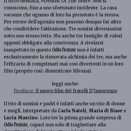
Il ricco dentista, «Dentist Of The Year». Non si
conoscono, fino a uno sfortunato incidente. La casa
vacanze che ognuno di loro ha prenotato è la stessa.
Per errore dell’agenzia non possono dunque far altro
che condividere l’abitazione. Tre uomini diversissimi
sotto uno stesso tetto. Ma anche tre famiglie di valori
opposti obbligate alla convivenza. A rivelarsi
inaspettato in questo
Odio l’estate
non è infatti
esclusivamente la rinnovata alchimia dei tre, ma anche
l’efficacia di comprimari mai così divertenti in un loro
film (proprio così: dimenticate Silvana).
leggi anche:
Favolacce
, il nuovo film dei fratelli D’Innocenzo
Il trio di uomini e padri è infatti anche un trio di donne
e mogli, interpretate da
Carla Natoli
,
Maria di Biase
e
Lucia Mascino
. Loro tre la prima grande sorpresa di
Odio l’estate
, capaci non solo di traghettare alla