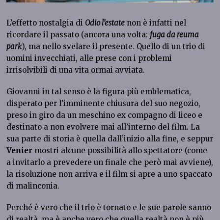
L’effetto nostalgia di
Odio l’estate
non è infatti nel
ricordare il passato (ancora una volta:
fuga da reuma
park
), ma nello svelare il presente. Quello di un trio di
uomini invecchiati, alle prese con i problemi
irrisolvibili di una vita ormai avviata.
Giovanni in tal senso è la figura più emblematica,
disperato per l’imminente chiusura del suo negozio,
preso in giro da un meschino ex compagno di liceo e
destinato a non evolvere mai all’interno del film. La
sua parte di storia è quella dall’inizio alla fine, e seppur
Venier
mostri alcune possibilità allo spettatore (come
a invitarlo a prevedere un finale che però mai avviene),
la risoluzione non arriva e il film si apre a uno spaccato
di malinconia.
Perché è vero che il trio è tornato e le sue parole sanno
di realtà, ma è anche vero che quella realtà non è più