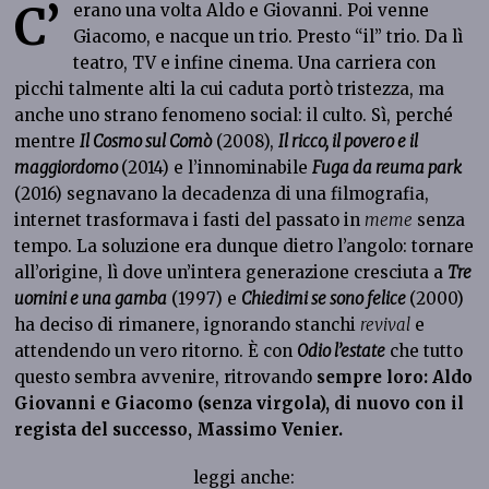
C’
erano una volta Aldo e Giovanni. Poi venne
Giacomo, e nacque un trio. Presto “il” trio. Da lì
teatro, TV e infine cinema. Una carriera con
picchi talmente alti la cui caduta portò tristezza, ma
anche uno strano fenomeno social: il culto. Sì, perché
mentre
Il Cosmo sul Comò
(2008),
Il ricco, il povero e il
maggiordomo
(2014) e l’innominabile
Fuga da reuma park
(2016) segnavano la decadenza di una filmografia,
internet trasformava i fasti del passato in
meme
senza
tempo. La soluzione era dunque dietro l’angolo: tornare
all’origine, lì dove un’intera generazione cresciuta a
Tre
uomini e una gamba
(1997) e
Chiedimi se sono felice
(2000)
ha deciso di rimanere, ignorando stanchi
revival
e
attendendo un vero ritorno. È con
Odio l’estate
che tutto
questo sembra avvenire, ritrovando
sempre loro: Aldo
Giovanni e Giacomo (senza virgola), di nuovo con il
regista del successo, Massimo Venier.
leggi anche: