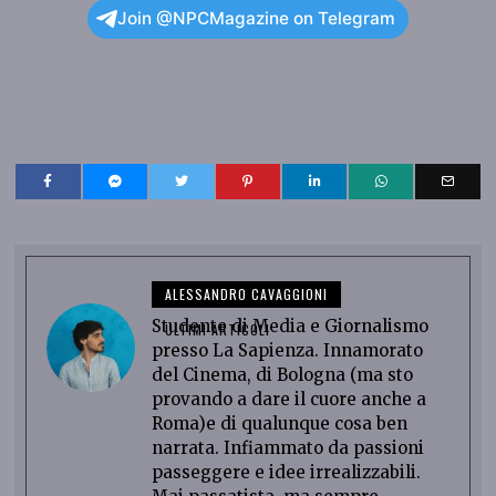
Join @NPCMagazine on Telegram
ALESSANDRO CAVAGGIONI
Studente di Media e Giornalismo
ULTIMI ARTICOLI
presso La Sapienza. Innamorato
del Cinema, di Bologna (ma sto
provando a dare il cuore anche a
Roma)e di qualunque cosa ben
narrata. Infiammato da passioni
passeggere e idee irrealizzabili.