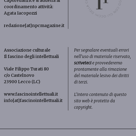
Caporedattrice & addetta al
coordinamento attività:
Agata Iacopozzi
redazione[at]npcmagazine.it
Associazione culturale
Per segnalare eventuali errori
Il fascino degli intellettuali
nell’uso di materiale riservato,
scriveteci
e provvederemo
Viale Filippo Turati 80
prontamente alla rimozione
c/o Castelnovo
del materiale lesivo dei diritti
23900 Lecco (LC)
di terzi.
www.fascinointellettuali.it
L’intero contenuto di questo
info[at]fascinointellettuali.it
sito web è protetto da
copyright.