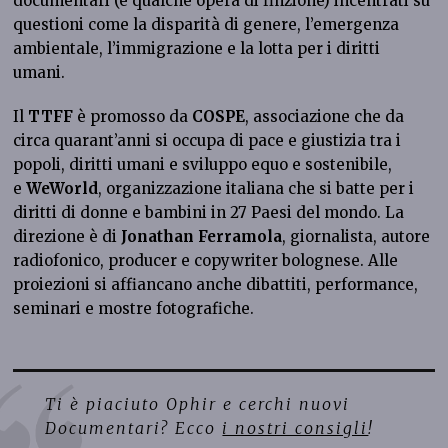
documentari (e qualche opera di finzione) incentrati su
questioni come la disparità di genere, l’emergenza
ambientale, l’immigrazione e la lotta per i diritti
umani.
Il
TTFF
è promosso da
COSPE
, associazione che da
circa quarant’anni si occupa di pace e giustizia tra i
popoli, diritti umani e sviluppo equo e sostenibile,
e
WeWorld
, organizzazione italiana che si batte per i
diritti di donne e bambini in 27 Paesi del mondo. La
direzione è di
Jonathan Ferramola
, giornalista, autore
radiofonico, producer e copywriter bolognese. Alle
proiezioni si affiancano anche dibattiti, performance,
seminari e mostre fotografiche.
Ti è piaciuto Ophir e cerchi nuovi
Documentari? Ecco
i nostri consigli
!