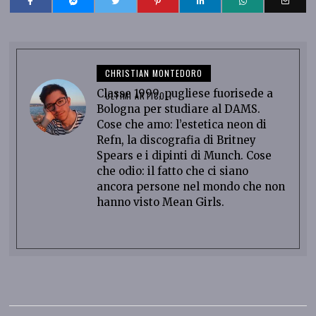
CHRISTIAN MONTEDORO
Classe 1999, pugliese fuorisede a
ULTIMI ARTICOLI
Bologna per studiare al DAMS.
Cose che amo: l’estetica neon di
Refn, la discografia di Britney
Spears e i dipinti di Munch. Cose
che odio: il fatto che ci siano
ancora persone nel mondo che non
hanno visto Mean Girls.