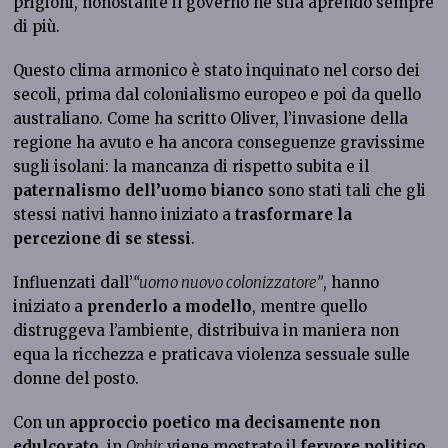
prigioni, nonostante il governo ne stia aprendo sempre
di più.
Questo clima armonico è stato inquinato nel corso dei
secoli, prima dal colonialismo europeo e poi da quello
australiano. Come ha scritto Oliver, l’invasione della
regione ha avuto e ha ancora conseguenze gravissime
sugli isolani: la mancanza di rispetto subita e il
paternalismo dell’uomo bianco
sono stati tali che gli
stessi nativi hanno iniziato a
trasformare la
percezione di se stessi
.
Influenzati dall’
“uomo nuovo colonizzatore”
, hanno
iniziato a
prenderlo a modello
, mentre quello
distruggeva l’ambiente, distribuiva in maniera non
equa la ricchezza e praticava violenza sessuale sulle
donne del posto.
Con un
approccio poetico ma decisamente non
edulcorato
, in
Ophir
viene mostrato il
fervore politico