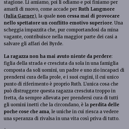
stagione. Li amiamo, poi li odiamo e poi finiamo per
amarli di nuovo, come accade per
Ruth Langmore
(
Julia Garner
), la quale
non cessa mai di provocare
nello spettatore un conflitto emotivo superiore
. Una
scheggia impazzita che, pur comportandosi da mina
vagante, contribuisce nella maggior parte dei casi a
salvare gli affari dei Byrde.
La ragazza non ha mai avuto
niente da perdere
:
figlia della strada e cresciuta da sola in una famiglia
composta da soli uomini, un padre e uno zio incapaci di
prendersi cura della prole, e i suoi cugini, il cui unico
punto di riferimento è proprio Ruth. L’unica cosa che
può distruggere questa ragazza cresciuta troppo in
fretta, da sempre allevata per prendersi cura di tutti
gli uomini inetti che la circondano, è la
perdita delle
poche cose che ama
, le uniche in cui riesca a vedere
una speranza di rivalsa in una vita così priva di tutto.