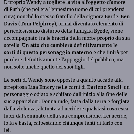
È proprio Wendy a togliere la vita all’oggetto d’amore
di Ruth (che poi era l’ennesimo uomo di cui prendersi
cura) nonché lo stesso fratello della signora Byrde.
Ben
Davis
(
Tom Pelphrey
), ormai diventato elemento di
pericolosissimo disturbo della famiglia
Byrde
, viene
accompagnato tra le braccia della morte proprio da sua
sorella.
Un atto che cambierà definitivamente le
sorti di questo personaggio materno
e che finirà per
perdere definitivamente l’appoggio del pubblico, ma
non solo: anche quello dei suoi figli.
Le sorti di Wendy sono opposte a quanto accade alla
strepitosa
Lisa Emery
nelle carni di
Darlene Smell
, un
personaggio odiato e schifato dall’inizio alla fine delle
sue apparizioni. Donna rude, fatta dalla terra e forgiata
dalla violenza, abituata ad uccidere qualsiasi cosa esca
fuori dal seminato della sua comprensione. Lei uccide,
lo fa e basta, calpestando chiunque tenti di farlo con
lei.