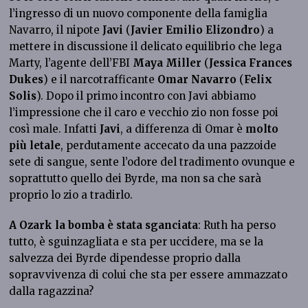
l’ingresso di un nuovo componente della famiglia
Navarro, il nipote
Javi
(
Javier Emilio Elizondro
) a
mettere in discussione il delicato equilibrio che lega
Marty, l’agente dell’FBI
Maya Miller
(
Jessica Frances
Dukes
) e il narcotrafficante
Omar Navarro
(
Felix
Solis
). Dopo il primo incontro con Javi abbiamo
l’impressione che il caro e vecchio zio non fosse poi
così male. Infatti
Javi
, a differenza di Omar è
molto
più letale
, perdutamente accecato da una pazzoide
sete di sangue, sente l’odore del tradimento ovunque e
soprattutto quello dei Byrde, ma non sa che sarà
proprio lo zio a tradirlo.
A Ozark la bomba è stata sganciata
: Ruth ha perso
tutto, è sguinzagliata e sta per uccidere, ma se la
salvezza dei Byrde dipendesse proprio dalla
sopravvivenza di colui che sta per essere ammazzato
dalla ragazzina?