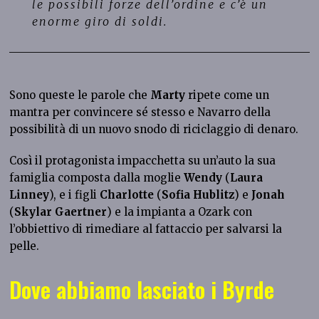
le possibili forze dell’ordine e c’è un
enorme giro di soldi.
Sono queste le parole che
Marty
ripete come un
mantra per convincere sé stesso e Navarro della
possibilità di un nuovo snodo di riciclaggio di denaro.
Così il protagonista impacchetta su un’auto la sua
famiglia composta dalla moglie
Wendy
(
Laura
Linney
),
e i figli
Charlotte
(
Sofia Hublitz
) e
Jonah
(
Skylar Gaertner
) e la impianta a Ozark con
l’obbiettivo di rimediare al fattaccio per salvarsi la
pelle.
Dove abbiamo lasciato i Byrde