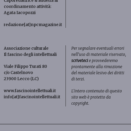
Caporedattrice & addetta al
coordinamento attività:
Agata Iacopozzi
redazione[at]npcmagazine.it
Associazione culturale
Per segnalare eventuali errori
Il fascino degli intellettuali
nell’uso di materiale riservato,
scriveteci
e provvederemo
Viale Filippo Turati 80
prontamente alla rimozione
c/o Castelnovo
del materiale lesivo dei diritti
23900 Lecco (LC)
di terzi.
www.fascinointellettuali.it
L’intero contenuto di questo
info[at]fascinointellettuali.it
sito web è protetto da
copyright.