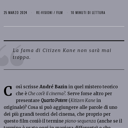
25 MARZO 2024
RE-VISIONI
/
FILM
10 MINUTI DI LETTURA
La fama di Citizen Kane non sarà mai
troppa.
C
osì scrisse
André Bazin
in quel mistero teorico
che è
Che cos’è il cinema?
. Serve forse altro per
presentare
Quarto Potere
(
Kitizen Kane
in
originale)? Cosa si può aggiungere alle parole di uno
dei più grandi teorici del cinema, che proprio per
questo film coniò il termine
piano-sequenza
(anche se il
termine è usato oggi in maniera differente) e che