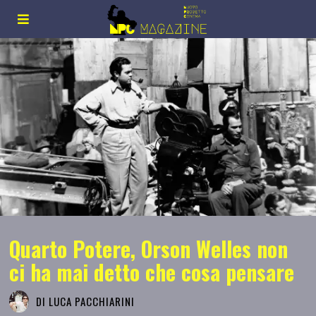
Quarto Potere, Orson Welles non
ci ha mai detto che cosa pensare
DI
LUCA PACCHIARINI