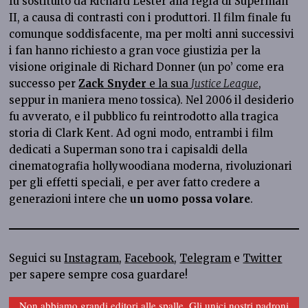
fu sostituito da Richard Lester alla regia di Superman
II, a causa di contrasti con i produttori. Il film finale fu
comunque soddisfacente, ma per molti anni successivi
i fan hanno richiesto a gran voce giustizia per la
visione originale di Richard Donner (un po’ come era
successo per
Zack Snyder
e la sua
Justice League
,
seppur in maniera meno tossica). Nel 2006 il desiderio
fu avverato, e il pubblico fu reintrodotto alla tragica
storia di Clark Kent. Ad ogni modo, entrambi i film
dedicati a Superman sono tra i capisaldi della
cinematografia hollywoodiana moderna, rivoluzionari
per gli effetti speciali, e per aver fatto credere a
generazioni intere che
un uomo possa volare
.
Seguici su
Instagram
,
Facebook
,
Telegram
e
Twitter
per sapere sempre cosa guardare!
Non abbiamo grandi editori alle spalle. Gli unici nostri padroni