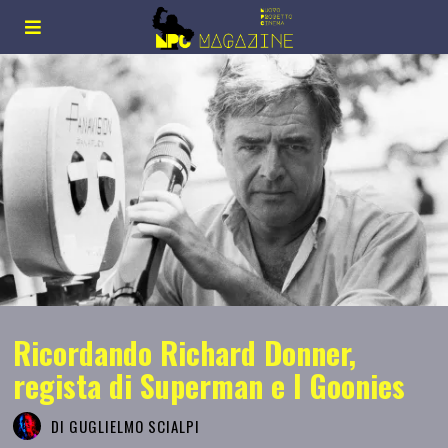
Ricordando Richard Donner,
regista di Superman e I Goonies
DI
GUGLIELMO SCIALPI