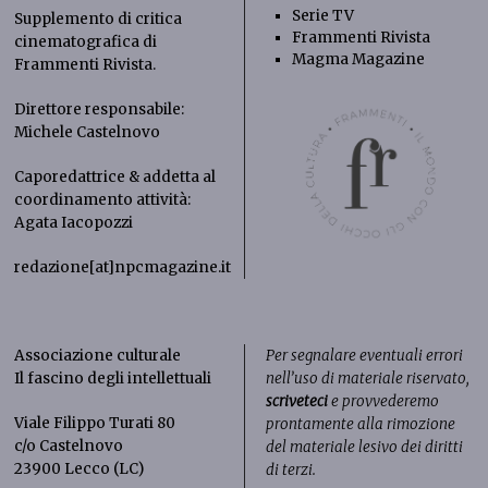
Serie TV
Supplemento di critica
Frammenti Rivista
cinematografica di
Magma Magazine
Frammenti Rivista
.
Direttore responsabile:
Michele Castelnovo
Caporedattrice & addetta al
coordinamento attività:
Agata Iacopozzi
redazione[at]npcmagazine.it
Associazione culturale
Per segnalare eventuali errori
Il fascino degli intellettuali
nell’uso di materiale riservato,
scriveteci
e provvederemo
Viale Filippo Turati 80
prontamente alla rimozione
c/o Castelnovo
del materiale lesivo dei diritti
23900 Lecco (LC)
di terzi.