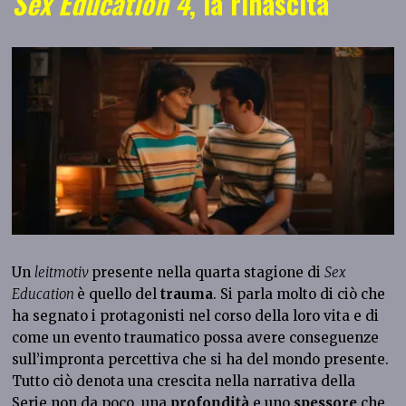
Sex Education 4
, la rinascita
Un
leitmotiv
presente nella quarta stagione di
Sex
Education
è quello del
trauma
. Si parla molto di ciò che
ha segnato i protagonisti nel corso della loro vita e di
come un evento traumatico possa avere conseguenze
sull’impronta percettiva che si ha del mondo presente.
Tutto ciò denota una crescita nella narrativa della
Serie non da poco, una
profondità
e uno
spessore
che