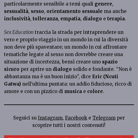
particolarmente sensibile a temi quali
genere
,
sessualità
,
sesso
,
orientamento sessuale
ma anche
inclusività
,
tolleranza
,
empatia
,
dialogo
e
terapia
.
Sex Education
traccia la strada per intraprendere un
vero e proprio viaggio in un mondo in cui la diversità
non deve più spaventare; un mondo in cui affrontare
tematiche legate al sesso non dovrebbe creare una
situazione di incertezza, bensì creare uno
spazio
sicuro
per aprire un
dialogo
solido e fondante. “Non è
abbastanza ma è un buon inizio”, dice
Eric (Ncuti
Gatwa)
nell’ultima puntata: un addio fiducioso, ricco di
amore e con un pizzico di
musica
e
colore
.
Seguici su
Instagram
,
Facebook
e
Telegram
per
scoprire tutti i nostri contenuti!