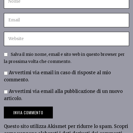
Salva il mio nome, email e sito web in questo browser per
la prossima volta che commento.
Avvertimi via email in caso di risposte al mio
commento.
Avvertimi via email alla pubblicazione di un nuovo
articolo.
Questo sito utilizza Akismet per ridurre lo spam.
Scopri