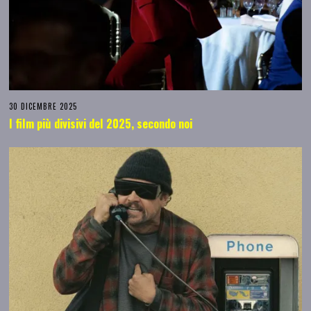
30 DICEMBRE 2025
I film più divisivi del 2025, secondo noi