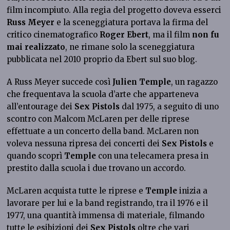
film incompiuto. Alla regia del progetto doveva esserci
Russ Meyer
e la sceneggiatura portava la firma del
critico cinematografico
Roger Ebert
, ma il film
non fu
mai realizzato
, ne rimane solo la sceneggiatura
pubblicata nel 2010 proprio da Ebert sul suo blog.
A Russ Meyer succede così
Julien Temple
, un ragazzo
che frequentava la scuola d’arte che apparteneva
all’entourage dei
Sex Pistols
dal 1975, a seguito di uno
scontro con Malcom McLaren per delle riprese
effettuate a un concerto della band. McLaren non
voleva nessuna ripresa dei concerti dei
Sex Pistols
e
quando scoprì
Temple
con una telecamera presa in
prestito dalla scuola i due trovano un accordo.
McLaren acquista tutte le riprese e
Temple
inizia a
lavorare per lui e la band registrando, tra il 1976 e il
1977, una quantità immensa di materiale, filmando
tutte le esibizioni dei
Sex Pistols
oltre che vari