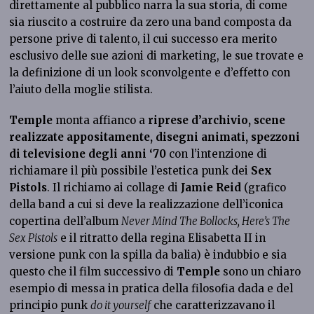
direttamente al pubblico narra la sua storia, di come
sia riuscito a costruire da zero una band composta da
persone prive di talento, il cui successo era merito
esclusivo delle sue azioni di marketing, le sue trovate e
la definizione di un look sconvolgente e d’effetto con
l’aiuto della moglie stilista.
Temple
monta affianco a
riprese d’archivio, scene
realizzate appositamente, disegni animati, spezzoni
di televisione degli anni ‘70
con l’intenzione di
richiamare il più possibile l’estetica punk dei
Sex
Pistols
. Il richiamo ai collage di
Jamie Reid
(grafico
della band a cui si deve la realizzazione dell’iconica
copertina dell’album
Never Mind The Bollocks, Here’s The
Sex Pistols
e il ritratto della regina Elisabetta II in
versione punk con la spilla da balia) è indubbio e sia
questo che il film successivo di
Temple
sono un chiaro
esempio di messa in pratica della filosofia dada e del
principio punk
do it yourself
che caratterizzavano il