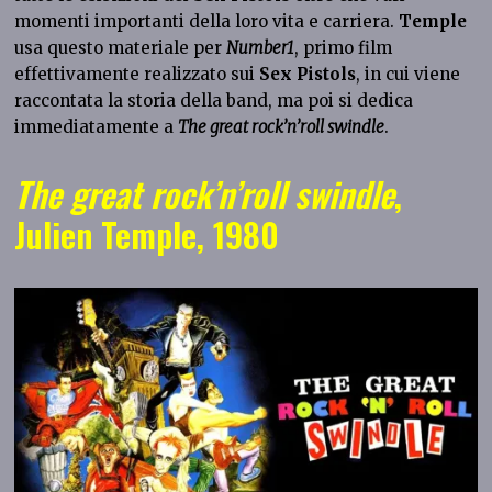
momenti importanti della loro vita e carriera.
Temple
usa questo materiale per
Number1
, primo film
effettivamente realizzato sui
Sex Pistols
, in cui viene
raccontata la storia della band, ma poi si dedica
immediatamente a
The great rock’n’roll swindle
.
The great rock’n’roll swindle
,
Julien Temple, 1980