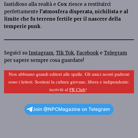
fastidioso alla realtà e
Cox
riesce a restituirci
perfettamente
l’atmosfera disperata, nichilista e al
limite che fu terreno fertile per il nascere della
temperie punk
.
Seguici su
Instagram
,
Tik Tok
,
Facebook
e
Telegram
per sapere sempre cosa guardare!
Non abbiamo grandi editori alle spalle. Gli unici nostri padroni
sono i lettori. Sostieni la cultura giovane, libera e indipendente:
iscriviti al
FR Club
!
Join @NPCMagazine on Telegram