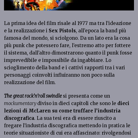
La prima idea del film risale al 1977 ma tra l’ideazione
e la realizzazione i
Sex Pistols
, all’epoca la band più
famosa del mondo, si sciolgono. Da un lato era la cosa
più punk che potessero fare, l’estremo atto per fottere
il sistema, dall’altro dimostrarono quanto il punk fosse
imprevedibile e impossibile da ingabbiare. Lo
scioglimento della band e i cattivi rapporti tra i vari
personaggi coinvolti influiranno non poco sulla
realizzazione del film.
The great rock’n’roll swindle
si presenta come un
mockumentary
diviso in dieci capitoli che sono le
dieci
lezioni di McLaren su come truffare l’industria
discografica
. La sua tesi era di essere riuscito a
fregare l’industria discografica mettendo in pratica le
teorie situazioniste di cui era affascinato: rivolgendosi