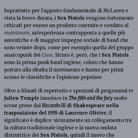
Soprattutto per l’apporto fondamentale di McLaren e
vista la breve durata, i
Sex Pistols
vengono fortemente
criticati per essere un prodotto costruito e venduto al
mainstream
, un’esperienza contrapposta a quelle più
autentiche e di maggior impegno sociale di band che
sono venute dopo, come per esempio quella del gruppo
anarcopunk dei
Crass
. Sicuro è, però, che i
Sex Pistols
sono la prima punk band inglese, coloro che hanno
portato alla ribalta il movimento e hanno per primi
scosso le classifiche e l’opinione popolare.
Oltre a filmati di repertorio e spezzoni di programmi tv
Julien Temple
inserisce in
The filth and the fury
molte
scene prese dal
Riccardo III
di Shakespeare nella
trasposizione del 1955 di Laurence Olivier
; il
significato è duplice: sicuramente un collegamento tra
la cultura tradizionale inglese e la nuova ondata
distruttrice dei
Sex Pistols
, quindi il nuovo che