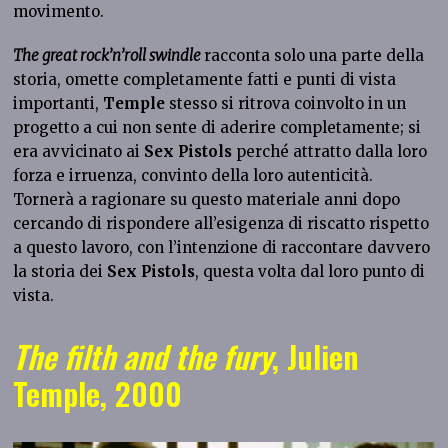
movimento.
The great rock’n’roll swindle
racconta solo una parte della
storia, omette completamente fatti e punti di vista
importanti,
Temple
stesso si ritrova coinvolto in un
progetto a cui non sente di aderire completamente; si
era avvicinato ai
Sex Pistols
perché attratto dalla loro
forza e irruenza, convinto della loro autenticità.
Tornerà a ragionare su questo materiale anni dopo
cercando di rispondere all’esigenza di riscatto rispetto
a questo lavoro, con l’intenzione di raccontare davvero
la storia dei
Sex Pistols
, questa volta dal loro punto di
vista.
The filth and the fury
, Julien
Temple, 2000