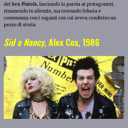
dei
Sex Pistols
, lasciando la parola ai protagonisti,
rimanendo in silenzio, ma trovando fiducia e
comunanza con i ragazzi con cui aveva condiviso un
pezzo di storia.
Sid e Nancy
, Alex Cox, 1986