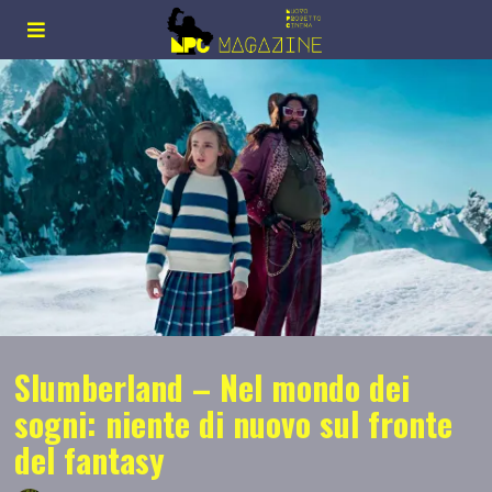
Slumberland – Nel mondo dei
sogni: niente di nuovo sul fronte
del fantasy