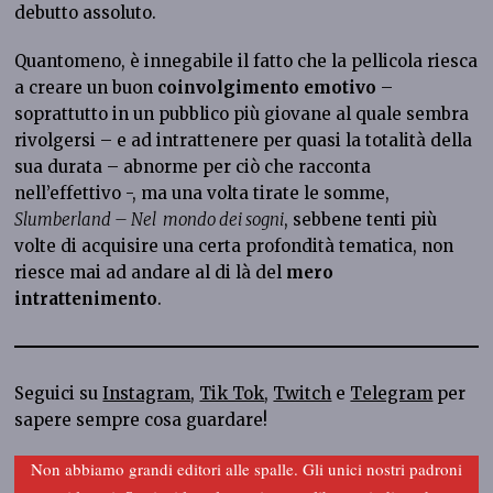
debutto assoluto.
Quantomeno, è innegabile il fatto che la pellicola riesca
a creare un buon
coinvolgimento emotivo
–
soprattutto in un pubblico più giovane al quale sembra
rivolgersi – e ad intrattenere per quasi la totalità della
sua durata – abnorme per ciò che racconta
nell’effettivo -, ma una volta tirate le somme,
Slumberland – Nel mondo dei sogni
, sebbene tenti più
volte di acquisire una certa profondità tematica, non
riesce mai ad andare al di là del
mero
intrattenimento
.
Seguici su
Instagram
,
Tik Tok
,
Twitch
e
Telegram
per
sapere sempre cosa guardare!
Non abbiamo grandi editori alle spalle. Gli unici nostri padroni