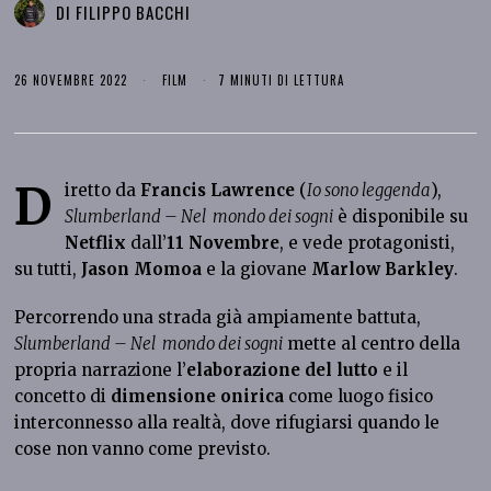
DI
FILIPPO BACCHI
26 NOVEMBRE 2022
FILM
7 MINUTI DI LETTURA
D
iretto da
Francis Lawrence
(
Io sono leggenda
),
Slumberland – Nel mondo dei sogni
è disponibile su
Netflix
dall’
11 Novembre
, e vede protagonisti,
su tutti,
Jason Momoa
e la giovane
Marlow Barkley
.
Percorrendo una strada già ampiamente battuta,
Slumberland – Nel mondo dei sogni
mette al centro della
propria narrazione l’
elaborazione del lutto
e il
concetto di
dimensione onirica
come luogo fisico
interconnesso alla realtà, dove rifugiarsi quando le
cose non vanno come previsto.