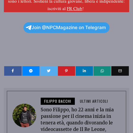
sono i lettori. Sostieni la cultura giovane, libera e indipendente:
iscriviti al
FR Club
!
Join @NPCMagazine on Telegram
FILIPPO BACCHI
ULTIMI ARTICOLI
Sono Filippo, ho 22 anni e la mia
passione per il cinema inizia in
tenera età, quando divorando le
videocassette de Il Re Leone,