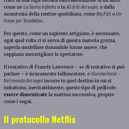
tratti di una fuga dettata dall’elaborazione di un lutto,
come ne
La Storia Infinita
o in
Al di là dei sogni
, o dalla
monotonia della routine quotidiana, come
Big Fish
o
Un
Ponte per Terabithia
.
Per questo, come un sapiente artigiano, è necessario,
ogni qual volta ci si serva di questa materia grezza,
saperla modellare donandole forme nuove, che
sappiano meravigliare lo spettatore.
Il tentativo di Francis Lawrence – se di tentativo si può
parlare – è sicuramente fallimentare, e
Slumberland –
Nel mondo dei sogni
incorre in quel destino in cui si
imbattono, inevitabilmente, questo tipo di pellicole:
essere dimenticate
la mattina successiva, proprio
come i sogni.
Il protocollo Netflix