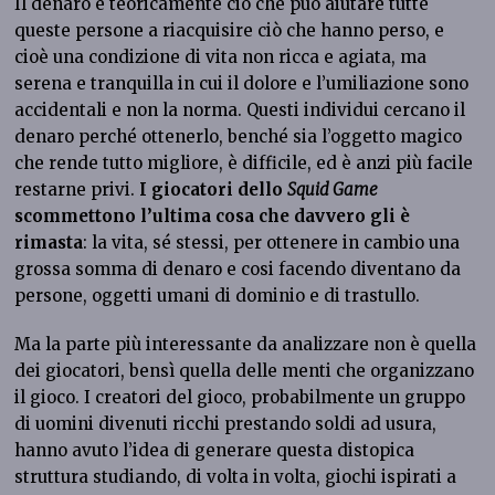
Il denaro è teoricamente ciò che può aiutare tutte
queste persone a riacquisire ciò che hanno perso, e
cioè una condizione di vita non ricca e agiata, ma
serena e tranquilla in cui il dolore e l’umiliazione sono
accidentali e non la norma. Questi individui cercano il
denaro perché ottenerlo, benché sia l’oggetto magico
che rende tutto migliore, è difficile, ed è anzi più facile
restarne privi.
I giocatori dello
Squid Game
scommettono l’ultima cosa che davvero gli è
rimasta
: la vita, sé stessi, per ottenere in cambio una
grossa somma di denaro e cosi facendo diventano da
persone, oggetti umani di dominio e di trastullo.
Ma la parte più interessante da analizzare non è quella
dei giocatori, bensì quella delle menti che organizzano
il gioco. I creatori del gioco, probabilmente un gruppo
di uomini divenuti ricchi prestando soldi ad usura,
hanno avuto l’idea di generare questa distopica
struttura studiando, di volta in volta, giochi ispirati a