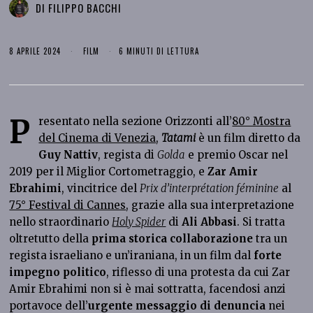
DI
FILIPPO BACCHI
8 APRILE 2024
FILM
6 MINUTI DI LETTURA
P
resentato nella sezione Orizzonti all’
80° Mostra
del Cinema di Venezia
,
Tatami
è un film diretto da
Guy Nattiv
, regista di
Golda
e premio Oscar nel
2019 per il Miglior Cortometraggio, e
Zar Amir
Ebrahimi
, vincitrice del
Prix d’interprétation féminine
al
75° Festival di Cannes
, grazie alla sua interpretazione
nello straordinario
Holy Spider
di
Ali Abbasi
. Si tratta
oltretutto della
prima storica collaborazione
tra un
regista israeliano e un’iraniana, in un film dal
forte
impegno politico
, riflesso di una protesta da cui Zar
Amir Ebrahimi non si è mai sottratta, facendosi anzi
portavoce dell’
urgente messaggio di denuncia
nei