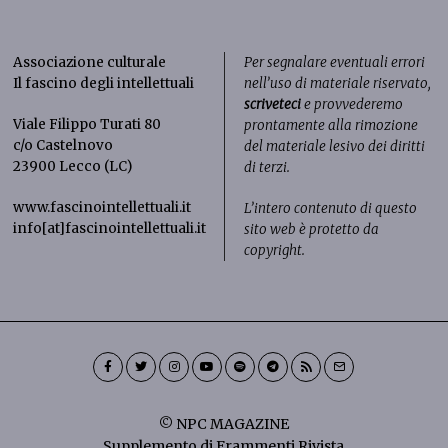
Associazione culturale
Per segnalare eventuali errori
Il fascino degli intellettuali
nell’uso di materiale riservato,
scriveteci
e provvederemo
Viale Filippo Turati 80
prontamente alla rimozione
c/o Castelnovo
del materiale lesivo dei diritti
23900 Lecco (LC)
di terzi.
www.fascinointellettuali.it
L’intero contenuto di questo
info[at]fascinointellettuali.it
sito web è protetto da
copyright.
© NPC MAGAZINE
Supplemento di Frammenti Rivista