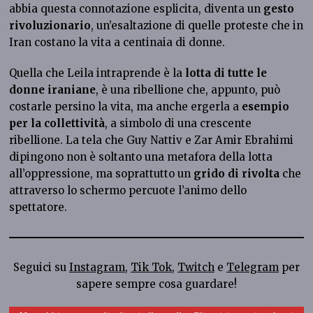
abbia questa connotazione esplicita, diventa un
gesto
rivoluzionario
, un’esaltazione di quelle proteste che in
Iran costano la vita a centinaia di donne.
Quella che Leila intraprende è la
lotta di tutte le
donne iraniane
, è una ribellione che, appunto, può
costarle persino la vita, ma anche ergerla a
esempio
per la collettività
, a simbolo di una crescente
ribellione. La tela che Guy Nattiv e Zar Amir Ebrahimi
dipingono non è soltanto una metafora della lotta
all’oppressione, ma soprattutto un
grido di rivolta
che
attraverso lo schermo percuote l’animo dello
spettatore.
Seguici su
Instagram
,
Tik Tok
,
Twitch
e
Telegram
per
sapere sempre cosa guardare!