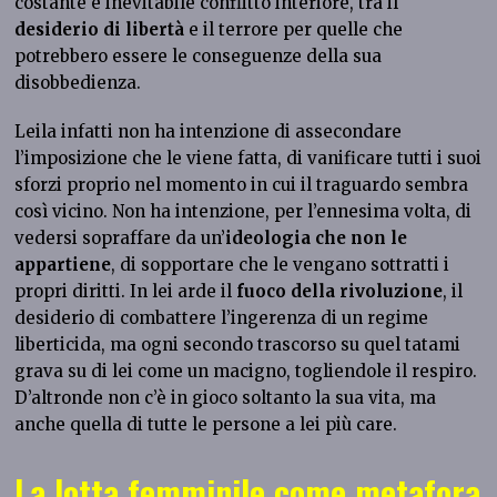
costante e inevitabile conflitto interiore, tra il
desiderio di libertà
e il terrore per quelle che
potrebbero essere le conseguenze della sua
disobbedienza.
Leila infatti non ha intenzione di assecondare
l’imposizione che le viene fatta, di vanificare tutti i suoi
sforzi proprio nel momento in cui il traguardo sembra
così vicino. Non ha intenzione, per l’ennesima volta, di
vedersi sopraffare da un’
ideologia che non le
appartiene
, di sopportare che le vengano sottratti i
propri diritti. In lei arde il
fuoco della rivoluzione
, il
desiderio di combattere l’ingerenza di un regime
liberticida, ma ogni secondo trascorso su quel tatami
grava su di lei come un macigno, togliendole il respiro.
D’altronde non c’è in gioco soltanto la sua vita, ma
anche quella di tutte le persone a lei più care.
La lotta femminile come metafora