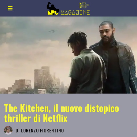
The Kitchen, il nuovo distopico
thriller di Netflix
DI
LORENZO FIORENTINO