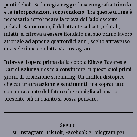
punti deboli. Se la
regia regge
, la
scenografia trionfa
e le
interpretazioni sorprendono
. Tra queste ultime è
necessario sottolineare la prova dell’adolescente
Jedaiah Bannerman, il debuttante sul set. Jedaiah,
infatti, si ritrova a essere fiondato nel suo primo lavoro
attoriale ad appena quattordici anni, scelto attraverso
una selezione condotta via Instagram.
In breve, l’opera prima dalla coppia Kibwe Tavares e
Daniel Kaluuya riesce a convincere in questi suoi primi
giorni di proiezione streaming. Un thriller distopico
che cattura tra
azione
e
sentimenti
, ma soprattutto
con un racconto del futuro che somiglia al nostro
presente più di quanto si possa pensare.
Seguici
su
Instagram
,
TikTok
,
Facebook
e
Telegram
per