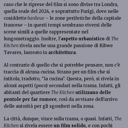
caso che le riprese del film si sono divise tra Londra,
quella reale del 2024, e soprattutto Parigi, dove nelle
cosiddette
banlieue
– le zone periferiche della capitale
francese – in questi tempi sembrano viversi delle
scene simili a quelle rappresentate nel
lungometraggio. Inoltre, l’
aspetto urbanistico
di
The
Kitchen
rivela anche una grande passione di Kibwe
Tavares, laureato in
architettura
.
Al contrario di quello che si potrebbe pensare, non c’è
traccia di alcuna cucina. Strano per un film che si
intitola, tradotto, “la cucina”. Questa, però, si rivela in
alcuni aspetti (poco) secondari nella trama. Infatti, gli
abitanti del quartiere
The Kitchen
utilizzano delle
pentole per far rumore
, così da avvisare dell’arrivo
delle autorità per gli sgomberi nella zona.
La città, dunque, vince sulla trama, o quasi. Infatti,
The
Kitchen
si rivela essere
un film solido
, e con pochi