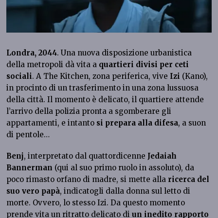
Londra, 2044
. Una nuova disposizione urbanistica
della metropoli dà vita a
quartieri divisi per ceti
sociali
. A The Kitchen, zona periferica, vive
Izi
(Kano),
in procinto di un trasferimento in una zona lussuosa
della città. Il momento è delicato, il quartiere attende
l’arrivo della polizia pronta a sgomberare gli
appartamenti, e intanto
si prepara alla difesa
, a suon
di pentole…
Benj
, interpretato dal quattordicenne
Jedaiah
Bannerman
(qui al suo primo ruolo in assoluto), da
poco rimasto orfano di madre, si mette alla
ricerca del
suo vero papà
, indicatogli dalla donna sul letto di
morte. Ovvero, lo stesso Izi. Da questo momento
prende vita un ritratto delicato
di
un inedito rapporto