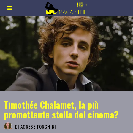
Timothée Chalamet, la più
promettente stella del cinema?
DI
AGNESE TONGHINI