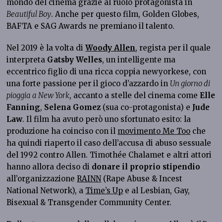
mondo del cinema grazie al ruolo protagonista in
Beautiful Boy
. Anche per questo film, Golden Globes,
BAFTA e SAG Awards ne premiano il talento.
Nel 2019 è la volta di
Woody Allen
, regista per il quale
interpreta
Gatsby Welles
, un intelligente ma
eccentrico figlio di una ricca coppia newyorkese, con
una forte passione per il gioco d’azzardo in
Un giorno di
pioggia a New York
, accanto a stelle del cinema come
Elle
Fanning
,
Selena Gomez
(sua co-protagonista) e
Jude
Law
. Il film ha avuto però uno sfortunato esito: la
produzione ha coinciso con il
movimento Me Too
che
ha quindi riaperto il caso dell’accusa di abuso sessuale
del 1992 contro Allen. Timothée Chalamet e altri attori
hanno allora deciso di
donare il proprio stipendio
all’organizzazione
RAINN
(Rape Abuse & Incest
National Network), a
Time’s Up
e al Lesbian, Gay,
Bisexual & Transgender Community Center.