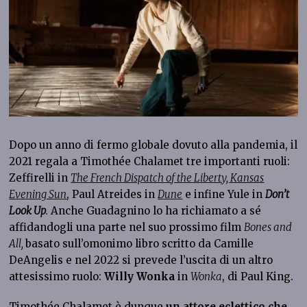
Dopo un anno di fermo globale dovuto alla pandemia, il
2021 regala a Timothée Chalamet tre importanti ruoli:
Zeffirelli in
The French Dispatch of the Liberty, Kansas
Evening Sun
, Paul Atreides in
Dune
e infine Yule in
Don’t
Look Up
.
Anche Guadagnino lo ha richiamato a sé
affidandogli una parte nel suo prossimo film
Bones and
All,
basato sull’omonimo libro scritto da Camille
DeAngelis e nel 2022 si prevede l’uscita di un altro
attesissimo ruolo:
Willy Wonka
in
Wonka
, di Paul King.
Timothée Chalamet è dunque
un attore eclettico che