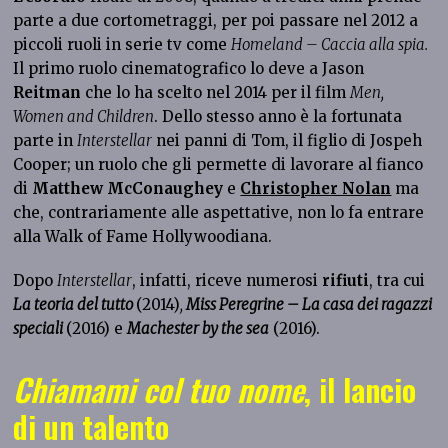
parte a due cortometraggi, per poi passare nel 2012 a
piccoli ruoli in serie tv come
Homeland – Caccia alla spia.
Il primo ruolo cinematografico lo deve a Jason
Reitman
che lo ha scelto nel 2014 per il film
Men,
Women and Children
. Dello stesso anno è la fortunata
parte in
Interstellar
nei panni di Tom, il figlio di Jospeh
Cooper; un ruolo che gli permette di lavorare al fianco
di
Matthew McConaughey
e
Christopher Nolan
ma
che, contrariamente alle aspettative, non lo fa entrare
alla Walk of Fame Hollywoodiana.
Dopo
Interstellar
, infatti, riceve numerosi
rifiuti
, tra cui
La teoria del tutto
(2014)
,
Miss Peregrine – La casa dei ragazzi
speciali
(2016) e
Machester by the sea
(2016).
Chiamami col tuo nome
, il lancio
di un talento