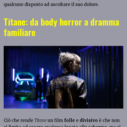
qualcuno disposto ad ascoltare il suo dolore.
Titane: da body horror a dramma
familiare
Ciò che rende
Titane
un film
folle
e
divisivo
è che non