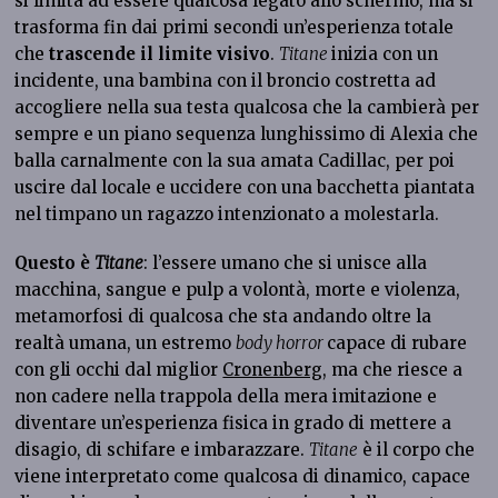
si limita ad essere qualcosa legato allo schermo, ma si
trasforma fin dai primi secondi un’esperienza totale
che
trascende il limite visivo
.
Titane
inizia con un
incidente, una bambina con il broncio costretta ad
accogliere nella sua testa qualcosa che la cambierà per
sempre e un piano sequenza lunghissimo di Alexia che
balla carnalmente con la sua amata Cadillac, per poi
uscire dal locale e uccidere con una bacchetta piantata
nel timpano un ragazzo intenzionato a molestarla.
Questo è
Titane
: l’essere umano che si unisce alla
macchina, sangue e pulp a volontà, morte e violenza,
metamorfosi di qualcosa che sta andando oltre la
realtà umana, un estremo
body horror
capace di rubare
con gli occhi dal miglior
Cronenberg
, ma che riesce a
non cadere nella trappola della mera imitazione e
diventare un’esperienza fisica in grado di mettere a
disagio, di schifare e imbarazzare.
Titane
è il corpo che
viene interpretato come qualcosa di dinamico, capace