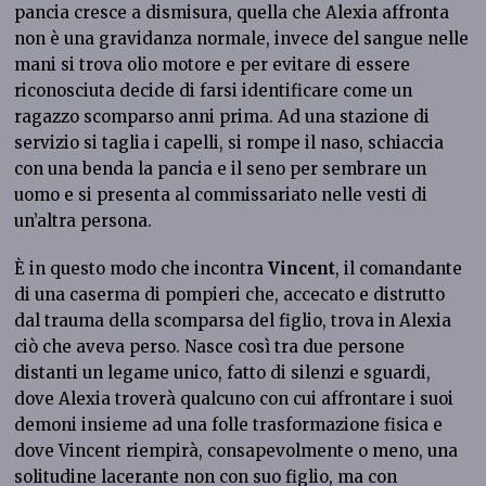
pancia cresce a dismisura, quella che Alexia affronta
non è una gravidanza normale, invece del sangue nelle
mani si trova olio motore e per evitare di essere
riconosciuta decide di farsi identificare come un
ragazzo scomparso anni prima. Ad una stazione di
servizio si taglia i capelli, si rompe il naso, schiaccia
con una benda la pancia e il seno per sembrare un
uomo e si presenta al commissariato nelle vesti di
un’altra persona.
È in questo modo che incontra
Vincent
, il comandante
di una caserma di pompieri che, accecato e distrutto
dal trauma della scomparsa del figlio, trova in Alexia
ciò che aveva perso. Nasce così tra due persone
distanti un legame unico, fatto di silenzi e sguardi,
dove Alexia troverà qualcuno con cui affrontare i suoi
demoni insieme ad una folle trasformazione fisica e
dove Vincent riempirà, consapevolmente o meno, una
solitudine lacerante non con suo figlio, ma con