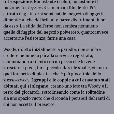
introspezione
. Nonostante i colori, nonostante il
movimento,
Toy Story 4
sembra un film lento. Più
attirato dagli interni semi bui del negozio di oggetti
dimenticati che dal brillante parco divertimenti fuori
da esso. La sfida dell’eroe non sembra nemmeno
quella di fuggire dal negozio polveroso, quanto invece
accettarne l’esistenza; farne una casa.
Woody, ridotto inizialmente a parodia, non sembra
credere nemmeno più alla sua voce registrata,
camminando a rilento con un passo che lo vede
strisciare i piedi, farsi piccolo, darci le spalle, vicino a
quel forchetto di plastica che è più giocattolo dello
stesso
cowboy
.
I gruppi e le coppie a cui eravamo stati
abituati qui si slegano
, creano uno iato tra Woody e il
resto dei giocattoli, sottolineando come la solitudine
sia uno spazio vuoto che circonda i pensieri deliranti di
chi non accetta il presente.