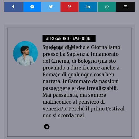
ALESSANDRO CAVAGGIONI
Studente di Media e Giornalismo
ULTIMI ARTICOLI
presso La Sapienza. Innamorato
del Cinema, di Bologna (ma sto
provando a dare il cuore anche a
Roma)e di qualunque cosa ben
narrata. Infiammato da passioni
passeggere e idee irrealizzabili.
Mai passatista, ma sempre
malinconico al pensiero di
Venezia75. Perché il primo Festival
non si scorda mai.