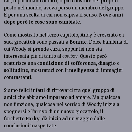
Lui, il più umano di tutti, il più convinto del proprio
posto nel mondo, aveva perso un membro del gruppo.
E per una scelta di cui non capiva il senso.
Nove anni
dopo però le cose sono cambiate.
Come mostrato nel terzo capitolo, Andy è cresciuto e i
suoi giocattoli sono passati a
Bonnie
. Dolce bambina di
cui Woody si prende cura, seppur lei non sia
interessata più di tanto al
cowboy
. Questo però
scaturisce una
condizione di sofferenza, disagio e
solitudine
, mostrataci con l’intelligenza di immagini
contrastanti.
Siamo felici infatti di ritrovarci tra quel gruppo di
amici che abbiamo imparato ad amare. Ma qualcosa
non funziona, qualcosa nel sorriso di Woody inizia a
spegnersi e l’arrivo di un nuovo giocattolo, il
forchetto
Forky
, dà inizio ad un viaggio dalle
conclusioni inaspettate.