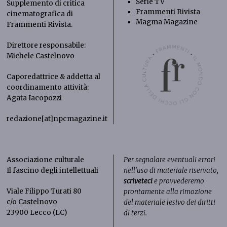
Serie TV
Supplemento di critica
Frammenti Rivista
cinematografica di
Magma Magazine
Frammenti Rivista
.
Direttore responsabile:
Michele Castelnovo
Caporedattrice & addetta al
coordinamento attività:
Agata Iacopozzi
redazione[at]npcmagazine.it
Associazione culturale
Per segnalare eventuali errori
Il fascino degli intellettuali
nell’uso di materiale riservato,
scriveteci
e provvederemo
Viale Filippo Turati 80
prontamente alla rimozione
c/o Castelnovo
del materiale lesivo dei diritti
23900 Lecco (LC)
di terzi.