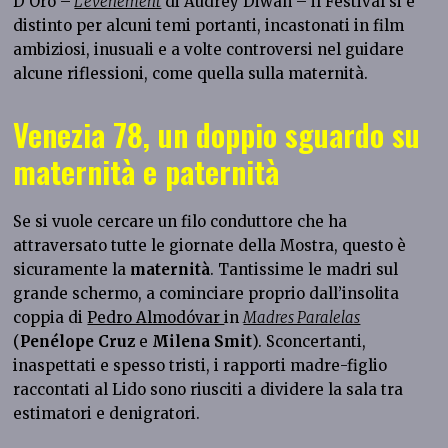
D’Oro –
L’événement
di Audrey Diwan – il Festival si è
distinto per alcuni temi portanti, incastonati in film
ambiziosi, inusuali e a volte controversi nel guidare
alcune riflessioni, come quella sulla maternità.
Venezia 78, un doppio sguardo su
maternità e paternità
Se si vuole cercare un filo conduttore che ha
attraversato tutte le giornate della Mostra, questo è
sicuramente la
maternità
. Tantissime le madri sul
grande schermo, a cominciare proprio dall’insolita
coppia di
Pedro Almodóvar
in
Madres Paralelas
(
Penélope Cruz
e
Milena Smit
). Sconcertanti,
inaspettati e spesso tristi, i rapporti madre-figlio
raccontati al Lido sono riusciti a dividere la sala tra
estimatori e denigratori.