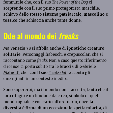
femminile che, con il suo
The Power of the Dog
ci
sorprende con il suo primo protagonista maschile,
schiavo dello stesso
sistema patriarcale, mascolino e
tossico
che schiaccia anche tante donne.
Ode al mondo dei
freaks
Ma Venezia 78 si affolla anche di
ipnotiche creature
solitarie
. Personaggi fiabeschi e crepuscolari che si
raccontano come
freaks.
Non a caso questo riferimento
circense ci porta subito tra le braccia di
Gabriele
Mainetti
che, con il suo
Freaks Out
racconta gli
emarginati in un contesto inedito.
Sono supereroi, ma il mondo non li accetta, tanto che il
loro rifugio è un tendone da circo, simbolo di quel
mondo uguale e contrario all’ordinario, dove
la
diversità è firma di un eccezionale spettacolarità
, di