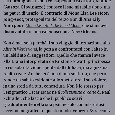
cui i protagonisti sono consapevoli. Tra di loro, Matilde
(
Aurora Giovinazzo
) conosce il suo mirabile dono, ma
ha paura di usarlo. Il contrario di Mona Lisa Lee (
Jeon
Jong-seo
), protagonista del terzo film di
Ana Lily
Amirpour
,
Mona Lisa And The Blood Moon
,
che si muove
disincantata in una caleidoscopica New Orleans.
Non è mai sola perché il suo viaggio di formazione alla
Alice In Worderland,
la porta a confrontarsi con l’altro in
un labirinto di suggestioni. Quello che manca invece
alla Diana interpretata da Kristen Stewart, principessa
la cui solarità viene spenta dall’idilliaca, ma aguzzina,
realtà reale. Anche lei è una dama solitaria, che però
rende da subito evidente allo spettatore il suo dolore,
in una storia da tutti conosciuta. Non è lo stesso per
l’enigmatico Oscar Isaac ne
Il collezionista di carte
di
Paul
Schrader
, che lascia che il pubblico
scavi
gradualmente nella sua psiche
solo con misteriosi
accenni biografici. In questo modo, Venezia 78 racconta