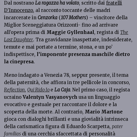
Dal nostrano
La ragazza ha volato
, scritto dai
fratelli
D’Innocenzo
, al racconto toccante delle madri
incarcerate in
Cenzorka
(
107 Mothers
) – vincitore della
Miglior Sceneggiatura Orizzonti- fino ad arrivare
all’opera prima di
Maggie Gyllenhaal
, regista di
The
Lost Daughter
. Tra gravidanze inaspettate, indesiderate,
temute e mai portate a termine, stona, e un po’
indispettisce,
l’imponente presenza maschile dietro
la cinepresa
.
Meno indagato a Venezia 78, seppur presente, il tema
della paternità, che affiora in tre pellicole in concorso,
Reflection
,
Qui Rido Io
e
La Caja
.
Nel primo caso, il regista
ucraino
Valentyn Vasyanovych
usa un linguaggio
evocativo e gestuale per raccontare il dolore e la
scoperta della morte. Al contrario,
Mario Martone
gioca con dialoghi brillanti e una giovialità intrinseca
della carismatica figura di Eduardo Scarpetta,
pater
familias
di una cerchia sfaccettata di personalità