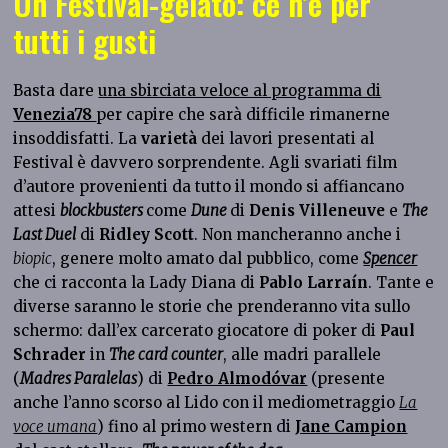
Un Festival-gelato: ce n’è per
tutti i gusti
Basta dare
una sbirciata veloce al programma di
Venezia78
per capire che sarà difficile rimanerne
insoddisfatti. La
varietà
dei lavori presentati al
Festival è davvero sorprendente. Agli svariati film
d’autore provenienti da tutto il mondo si affiancano
attesi
blockbusters
come
Dune
di
Denis Villeneuve
e
The
Last Duel
di
Ridley Scott
. Non mancheranno anche i
biopic
, genere molto amato dal pubblico, come
Spencer
che ci racconta la Lady Diana di
Pablo Larraín
. Tante e
diverse saranno le storie che prenderanno vita sullo
schermo: dall’ex carcerato giocatore di poker di
Paul
Schrader
in
The card counter
, alle madri parallele
(
Madres Paralelas
) di
Pedro Almodóvar
(presente
anche l’anno scorso al Lido con il mediometraggio
La
voce umana
) fino al primo western di
Jane Campion