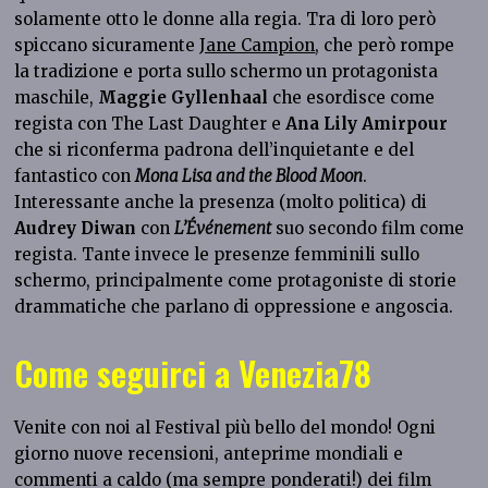
solamente otto le donne alla regia. Tra di loro però
spiccano sicuramente
Jane Campion
, che però rompe
la tradizione e porta sullo schermo un protagonista
maschile,
Maggie Gyllenhaal
che esordisce come
regista con The Last Daughter e
Ana Lily Amirpour
che si riconferma padrona dell’inquietante e del
fantastico con
Mona Lisa and the Blood Moon
.
Interessante anche la presenza (molto politica) di
Audrey Diwan
con
L’Événement
suo secondo film come
regista. Tante invece le presenze femminili sullo
schermo, principalmente come protagoniste di storie
drammatiche che parlano di oppressione e angoscia.
Come seguirci a Venezia78
Venite con noi al Festival più bello del mondo! Ogni
giorno nuove recensioni, anteprime mondiali e
commenti a caldo (ma sempre ponderati!) dei film