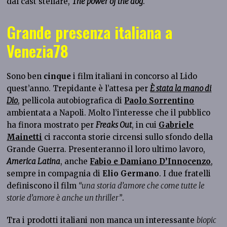
dal cast stellare,
The power of the dog
.
Grande presenza italiana a
Venezia78
Sono ben
cinque
i film italiani in concorso al Lido
quest’anno. Trepidante è l’attesa per
È stata la mano di
Dio
, pellicola autobiografica di
Paolo Sorrentino
ambientata a Napoli. Molto l’interesse che il pubblico
ha finora mostrato per
Freaks Out
, in cui
Gabriele
Mainetti
ci racconta storie circensi sullo sfondo della
Grande Guerra. Presenteranno il loro ultimo lavoro,
America Latina
, anche
Fabio e Damiano D’Innocenzo
,
sempre in compagnia di
Elio Germano
. I due fratelli
definiscono il film
“una storia d’amore che come tutte le
storie d’amore è anche un thriller”
.
Tra i prodotti italiani non manca un interessante
biopic