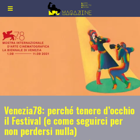
Venezia78: perché tenere d’occhio
il Festival (e come seguirci per
non perdersi nulla)