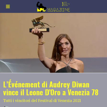
L’Événement di Audrey Diwan
vince il Leone D’Oro a Venezia 78
Tutti i vincitori del Festival di Venezia 2021