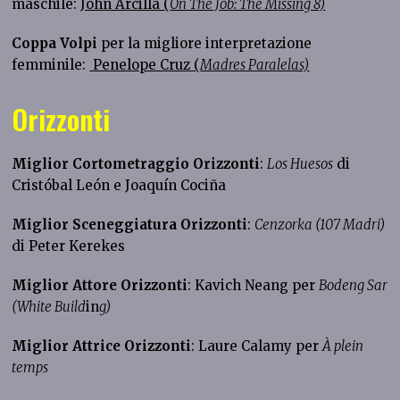
maschile:
John Arcilla (
On The Job: The Missing 8)
Coppa Volpi
per la migliore interpretazione
femminile:
Penelope Cruz (
Madres Paralelas)
Orizzonti
Miglior Cortometraggio
Orizzonti
:
Los Huesos
di
Cristóbal León e Joaquín Cociña
Miglior Sceneggiatura Orizzonti
:
Cenzorka (107 Madri)
di Peter Kerekes
Miglior Attore Orizzonti
: Kavich Neang per
Bodeng Sar
(White Build
in
g)
Miglior Attrice Orizzonti
: Laure Calamy per
À plein
temps