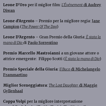
Leone D’Oro
per il miglior film:
L’Événement
di Audrey
Diwan
Leone d’Argento
– Premio per la migliore regia:
Jane
Campion
(
The Power Of The Dog
)
Leone D’Argento
– Gran Premio della Giuria:
È stata la
mano di Dio
di
Paolo Sorrentino
Premio Marcello Mastroianni
a un giovane attore o
attrice emergente: Filippo Scotti (
È stata la mano di Dio
)
Premio Speciale della Giuria
:
Il Buco
di Michelangelo
Frammartino
Miglior Sceneggiatura
:
The Lost Daughter
di Maggie
Gyllenhaal
Coppa Volpi
per la migliore interpretazione