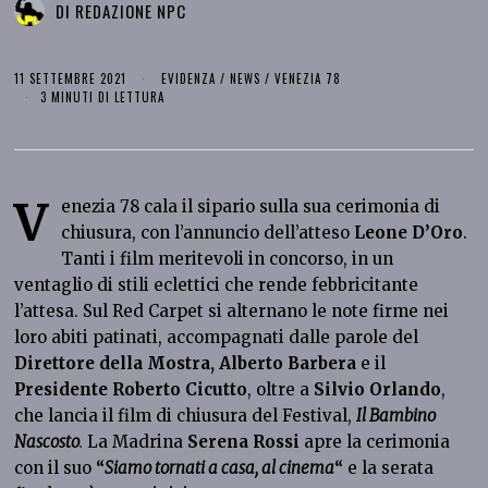
DI
REDAZIONE NPC
11 SETTEMBRE 2021
EVIDENZA
/
NEWS
/
VENEZIA 78
3 MINUTI DI LETTURA
V
enezia 78 cala il sipario sulla sua cerimonia di
chiusura, con l’annuncio dell’atteso
Leone D’Oro
.
Tanti i film meritevoli in concorso, in un
ventaglio di stili eclettici che rende febbricitante
l’attesa. Sul Red Carpet si alternano le note firme nei
loro abiti patinati, accompagnati dalle parole del
Direttore della Mostra, Alberto Barbera
e il
Presidente Roberto Cicutto
, oltre a
Silvio Orlando
,
che lancia il film di chiusura del Festival,
Il Bambino
Nascosto
.
La Madrina
Serena Rossi
apre la cerimonia
con il suo
“
Siamo tornati a casa, al cinema
“
e la serata