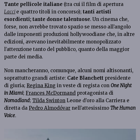
Tante pellicole italiane
(tra cui il film di apertura
Lacci
e quattro titoli in concorso);
tanti artisti
esordienti; tante donne talentuose
. Un cinema che,
forse, non avrebbe trovato spazio se messo all’angolo
dalle imponenti produzioni hollywoodiane che, in altre
edizioni, avevano inevitabilmente monopolizzato
l’attenzione tanto del pubblico, quanto della maggior
parte dei media.
Non mancheranno, comunque, alcuni nomi altisonanti,
soprattutto grandi artiste:
Cate Blanchett
presidente
di giuria;
Regina King
in veste di regista con
One Night
in Miami
;
Frances McDormand
protagonista di
Nomadland
;
Tilda Swinton
Leone d’oro alla Carriera e
diretta da
Pedro Almodóvar
nell’attesissimo
The Human
Voice
.