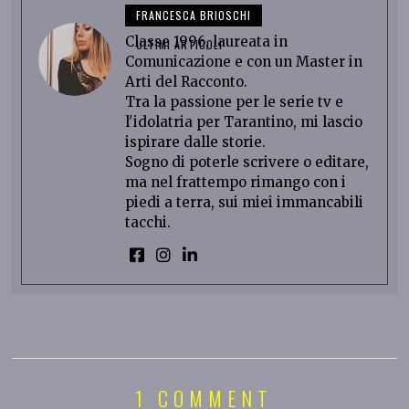
FRANCESCA BRIOSCHI
Classe 1996, laureata in
ULTIMI ARTICOLI
Comunicazione e con un Master in
Arti del Racconto.
Tra la passione per le serie tv e
l'idolatria per Tarantino, mi lascio
ispirare dalle storie.
Sogno di poterle scrivere o editare,
ma nel frattempo rimango con i
piedi a terra, sui miei immancabili
tacchi.
1 COMMENT