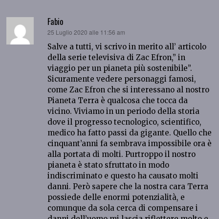
Fabio
ha
25 Luglio 2020 alle 11:56 am
detto:
Salve a tutti, vi scrivo in merito all’ articolo
della serie televisiva di Zac Efron,” in
viaggio per un pianeta più sostenibile”.
Sicuramente vedere personaggi famosi,
come Zac Efron che si interessano al nostro
Pianeta Terra è qualcosa che tocca da
vicino. Viviamo in un periodo della storia
dove il progresso tecnologico, scientifico,
medico ha fatto passi da gigante. Quello che
cinquant’anni fa sembrava impossibile ora è
alla portata di molti. Purtroppo il nostro
pianeta è stato sfruttato in modo
indiscriminato e questo ha causato molti
danni. Però sapere che la nostra cara Terra
possiede delle enormi potenzialità, e
comunque da sola cerca di compensare i
danni dell’uomo mi lascia riflettere molto e