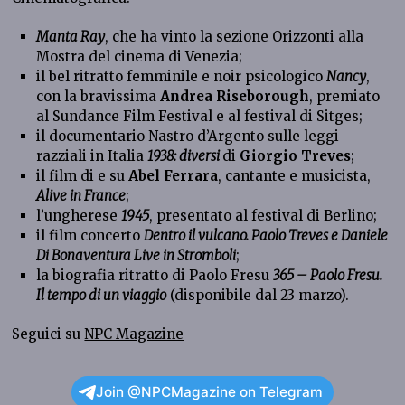
Manta Ray
, che ha vinto la sezione Orizzonti alla
Mostra del cinema di Venezia;
il bel ritratto femminile e noir psicologico
Nancy
,
con la bravissima
Andrea Riseborough
, premiato
al Sundance Film Festival e al festival di Sitges;
il documentario Nastro d’Argento sulle leggi
razziali in Italia
1938: diversi
di
Giorgio Treves
;
il film di e su
Abel Ferrara
, cantante e musicista,
Alive in France
;
l’ungherese
1945
, presentato al festival di Berlino;
il film concerto
Dentro il vulcano. Paolo Treves e Daniele
Di Bonaventura Live in Stromboli
;
la biografia ritratto di Paolo Fresu
365 – Paolo Fresu.
Il tempo di un viaggio
(disponibile dal 23 marzo).
Seguici su
NPC Magazine
Join @NPCMagazine on Telegram