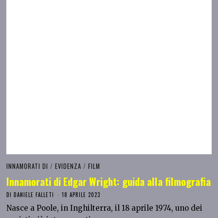
INNAMORATI DI
/
EVIDENZA
/
FILM
Innamorati di Edgar Wright: guida alla filmografia
DI
DANIELE FALLETI
18 APRILE 2023
Nasce a Poole, in Inghilterra, il 18 aprile 1974, uno dei