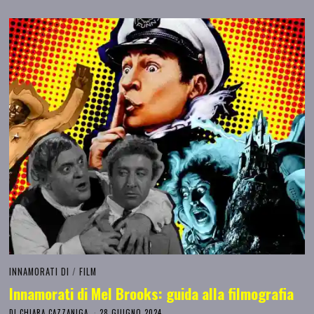
INNAMORATI DI
/
FILM
Innamorati di Mel Brooks: guida alla filmografia
DI
CHIARA CAZZANIGA
28 GIUGNO 2024