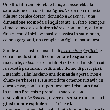
Un altro film cambierebbe tono, abbasserebbe la
saturazione dei colori, ma Agnès Varda non rinuncia
alla sua cornice dorata, donando a
Le Bonheur
una
dimensione
scomoda e inquietante
. Di fatto, François
ci mette poco a sostituire Thérèse con Émilie, e il film
finisce com’è iniziato: musica classica in sottofondo,
colori sgargianti, una coppia con figli in lontananza.
Simile all’atmosfera insolita di
Picnic a Hanging Rock
, e
con un modo simile di commentare
lo sguardo
maschile
,
Le Bonheur
è un film-trattato sul modo in cui
la società patriarcale ordina alle donne di percepirsi.
Entrambi i film lasciano una
domanda aperta
(non è
chiaro se Thérèse si sia suicidata o meno); tuttavia, in
questo caso, non ha importanza per il risultato finale,
in quanto François riprende la sua vita con
disinvoltura.
Le Bonheur
, invece di serbare rancore, lo fa
giustamente esplodere
: Thérèse è la
rappresentazione della collettività femminile che urla: