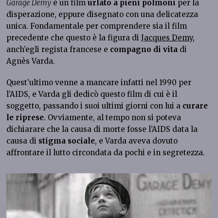
Garage Demy
è un film
urlato a pieni polmoni
per la
disperazione, eppure disegnato con una delicatezza
unica. Fondamentale per comprendere sia il film
precedente che questo è la figura di
Jacques Demy
,
anch’egli regista francese e
compagno di vita
di
Agnès Varda.
Quest’ultimo venne a mancare infatti nel 1990 per
l’AIDS, e Varda gli dedicò questo film di cui è il
soggetto, passando i suoi ultimi giorni con lui a
curare
le riprese
. Ovviamente, al tempo non si poteva
dichiarare che la causa di morte fosse l’AIDS data la
causa di
stigma sociale
, e Varda aveva dovuto
affrontare il lutto circondata da pochi e in segretezza.