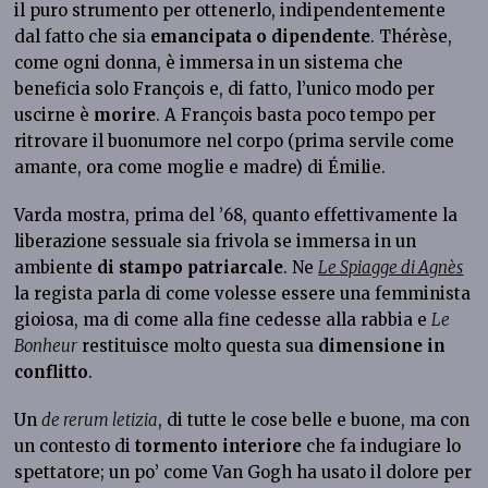
il puro strumento per ottenerlo, indipendentemente
dal fatto che sia
emancipata o dipendente
. Thérèse,
come ogni donna, è immersa in un sistema che
beneficia solo François e, di fatto, l’unico modo per
uscirne è
morire
. A François basta poco tempo per
ritrovare il buonumore nel corpo (prima servile come
amante, ora come moglie e madre) di Émilie.
Varda mostra, prima del ’68, quanto effettivamente la
liberazione sessuale sia frivola se immersa in un
ambiente
di stampo patriarcale
. Ne
Le Spiagge di Agnès
la regista parla di come volesse essere una femminista
gioiosa, ma di come alla fine cedesse alla rabbia e
Le
Bonheur
restituisce molto questa sua
dimensione in
conflitto
.
Un
de rerum letizia
, di tutte le cose belle e buone, ma con
un contesto di
tormento interiore
che fa indugiare lo
spettatore; un po’ come Van Gogh ha usato il dolore per