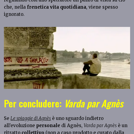
che, nella
frenetica vita quotidiana
, viene spesso
ignorato.
Per concludere:
Varda par Agnès
Se
Le spiaggie di Agnès
è uno sguardo indietro
all’evoluzione
personale
di Agnès,
Varda par Agnès
è un
ritratto
collettivo
(non a caso prodotto e curato dalla