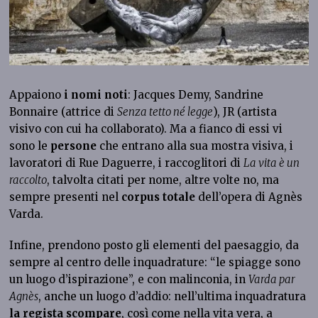
Appaiono
i nomi noti
: Jacques Demy, Sandrine
Bonnaire (attrice di
Senza tetto né legge
), JR (artista
visivo con cui ha collaborato). Ma a fianco di essi vi
sono le
persone
che entrano alla sua mostra visiva, i
lavoratori di Rue Daguerre, i raccoglitori di
La vita è un
raccolto
, talvolta citati per nome, altre volte no, ma
sempre presenti nel
corpus totale
dell’opera di Agnès
Varda.
Infine, prendono posto gli elementi del paesaggio, da
sempre al centro delle inquadrature: “le spiagge sono
un luogo d’ispirazione”, e con malinconia, in
Varda par
Agnès
, anche un luogo d’addio: nell’ultima inquadratura
la regista scompare
, così come nella vita vera, a