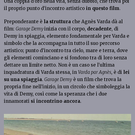
Una coppia d’oro nella vita, senza dubbio, che trova poi
il proprio punto d’incontro artistico
in questo film
.
Preponderante è
la struttura
che Agnès Varda dà al
film:
Garage Demy
inizia con il corpo,
decadente
, di
Demy in spiaggia, elemento fondamentale per Varda e
simbolo che la accompagna in tutto il suo percorso
artistico; punto d’incontro tra cielo, mare e terra, dove
gli elementi cominciano e si fondono tra di loro senza
dettare un limite netto. Non è un caso se l’ultima
inquadratura di Varda stessa, in
Varda par Agnès
, è di
lei
su una spiaggia
.
Garage Demy
è un film che trova la
propria fine nell’inizio, in un circolo che simboleggia la
vita di Demy, così come la speranza che i due
innamorati
si incontrino ancora
.