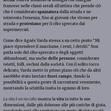
francese nelle classi serali all’artista che prende ciò
che è considerato
spazzatura
dalla strada e ne
reinventa l’essenza, fino ai giovani che vivono per
strada e
protestano
per il cibo sprecato dai
supermercati.
Come dice Agnès Varda stessa a un certo punto “Mi
piace riprendere il marciume, i resti, i detriti.” Non
parla solo del cibo sprecato o degli oggetti
abbandonati, ma anche
delle persone
, considerate
reietti, folli, esclusi dalla società. Con il solito tocco
delicato, Varda mette in primo piano ciò che da altri
sarebbbe stato lasciato
fuori campo
, dando la
possibilità a questa gente di raccontarsi veramente,
mostrando la scintilla insita in ognuno di loro.
La vita è un raccolto
mostra la
vita
in tutte le sue
dimensioni, dalle più dolorose alle più cariche di gioia,
regalando così allo spettatore un punto di vista su ciò