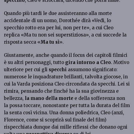
specchio
, Cleo è scioccata, dicendo che porta male.
Quando più tardi le due assisteranno alla morte
accidentale di un uomo, Dorothée dirà «Vedi, lo
specchio rotto era per lui, non per te», a cui Cleo
replica «Ma tu non sei superstiziosa», a cui succede la
risposta secca «
Ma tu sì
».
Giustamente, anche quando il focus dei capitoli filmici
è su altri personaggi, tutto
gira intorno a Cleo
. Motivo
ulteriore per cui gli
specchi
assumono significato:
numerose le inquadrature brillanti, talvolta giocose, in
cui la Varda posiziona Cleo circondata da specchi. Lei si
rimira, pensando che finché ha la sua giovinezza e
bellezza,
la mano della morte
e della sofferenza non
la possa toccare, nonostante per tutta la durata del film
la senta così vicina. Una donna poliedrica, Cleo (anzi,
Florence, come si scoprirà sul finale del film)
rispecchiata dunque dai mille riflessi che donano ogni