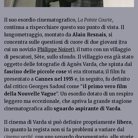
Il suo esordio cinematografico,
La Pointe Courte
,
continua a rispecchiare questo suo punto di vista. Il
lungometraggio, montato da
Alain Resnais
, si
concentra sulle questioni di cuore di due giovani (tra
cui un novizio
Philippe Noiret
), il tutto con un villaggio
di pescatori, Sète, sullo sfondo. Il villaggio era già stato
oggetto delle fotografie di Agnès Varda, che spinta dal
fascino delle piccole cose
vi era ritornata; il film fu
presentato a
Cannes nel 1955
e, in seguito, fu definito
dal critico Georges Sadoul come “
il primo vero film
della Nouvelle Vague
“. Un esordio dotato di un respiro
leggero ma eccezionale, che apriva la grande stagione
cinematografica allo
sguardo aspirante di Varda
.
Il cinema di Varda si può definire propriamente
libero
,
in quanto la regista non si fa problemi a variare dal
cinema verité
, con uno sguardo documentario, alle storie