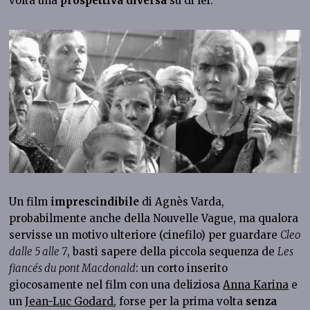
volta una
prospettiva diversa
su di lei.
Un film
imprescindibile
di Agnès Varda,
probabilmente anche della Nouvelle Vague, ma qualora
servisse un motivo ulteriore (cinefilo) per guardare
Cleo
dalle 5 alle 7
, basti sapere della piccola sequenza de
Les
fiancés du pont Macdonald
: un corto inserito
giocosamente nel film con una deliziosa
Anna Karina
e
un
Jean-Luc Godard
, forse per la prima volta
senza