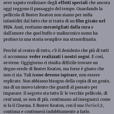
aver saputo realizzare degli
effetti speciali
che ancora
oggi reggono il passaggio del tempo. Guardando la
pellicola di Buster Keaton non siamo per nulla
infastiditi dal fatto che si tratta di un
film girato nel
1924
. Anzi, restiamo
meravigliati dalla cura
e
dall’amore che quel buffo e malinconico uomo ha
profuso in una storia semplice ma straordinaria.
Perché al centro di tutto, c’è il desiderio che più di tutti
ci accomuna:
veder realizzati i nostri sogni
. E così,
avviene. Oggigiorno ci risulta difficile trovare un
degno erede di Buster Keaton, ma forse è giusto che
non ci sia. Tali
icone devono ispirare
, non essere
replicate. Non abbiamo bisogno della copia di un genio,
ma di un nuovo talento che guardi al passato per
imparare. Il segreto sta tutto lì: le vecchie pellicole, di
cent’anni, se non di più, continuano ad insegnarci come
si fa il Cinema. E Buster Keaton, con il suo
Sherlock Jr.
,
continua e continuerà indubbiamente a farlo.