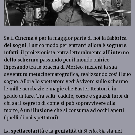
Se il
Cinema
è per la maggior parte di noi la
fabbrica
dei sogni
, l’unico modo per entrarci allora è
sognare
.
Infatti, il proiezionista entra letteralmente
all’interno
dello schermo
passando per il mondo onirico.
Riposando tra le braccia di Morfeo, inizierà la sua
avventura metacinematografica, realizzando così il suo
sogno. Allora lo spettatore vedrà vivere sullo schermo
le mille acrobazie e magie che Buster Keaton è in
grado di fare. Tra salti, cadute, corse e sguardi furbi di
chi sa il segreto di come si può sopravvivere alla
morte, è un
illusione
che si consuma ad occhi aperti
(quelli di noi spettatori).
La
spettacolarità
e la
genialità
di
Sherlock Jr.
sta nel