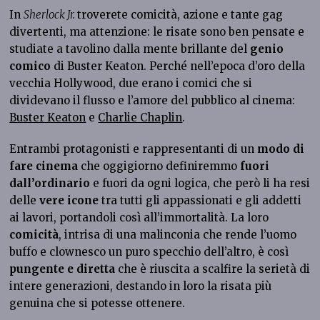
In
Sherlock Jr.
troverete comicità, azione e tante gag
divertenti, ma attenzione: le risate sono ben pensate e
studiate a tavolino dalla mente brillante del
genio
comico
di Buster Keaton. Perché nell’epoca d’oro della
vecchia Hollywood, due erano i comici che si
dividevano il flusso e l’amore del pubblico al cinema:
Buster Keaton
e
Charlie Chaplin
.
Entrambi protagonisti e rappresentanti di un
modo di
fare cinema
che oggigiorno definiremmo
fuori
dall’ordinario
e fuori da ogni logica, che però li ha resi
delle
vere icone
tra tutti gli appassionati e gli addetti
ai lavori, portandoli così all’immortalità. La loro
comicità
, intrisa di una malinconia che rende l’uomo
buffo e clownesco un puro specchio dell’altro, è così
pungente e diretta
che è riuscita a scalfire la serietà di
intere generazioni, destando in loro la risata più
genuina che si potesse ottenere.