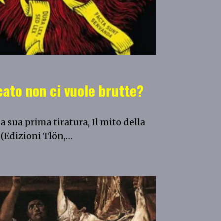
cato non ci vuole brutte?
 sua prima tiratura, Il mito della
 (Edizioni Tlön,…