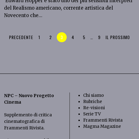
Edward Hopper è stato uno dei più sensibili interpreti
del Realismo americano, corrente artistica del
Novecento che…
PRECEDENTE
1
2
3
4
5
…
9
IL PROSSIMO
Chi siamo
NPC – Nuovo Progetto
Rubriche
Cinema
Re-visioni
Serie TV
Supplemento di critica
Frammenti Rivista
cinematografica di
Magma Magazine
Frammenti Rivista
.