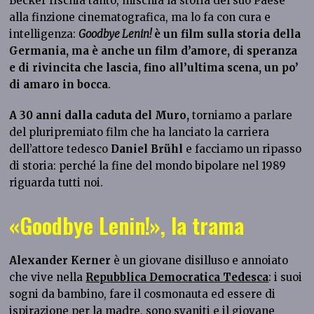
Becker rischia tanto, mischia la storia del suo Paese
alla finzione cinematografica, ma lo fa con cura e
intelligenza:
Goodbye Lenin!
è un film sulla storia della
Germania, ma è anche un film d’amore, di speranza
e di rivincita che lascia, fino all’ultima scena, un po’
di amaro in bocca
.
A 30 anni dalla caduta del Muro,
torniamo a parlare
del pluripremiato film che ha lanciato la carriera
dell’attore tedesco
Daniel Brühl
e facciamo un ripasso
di storia: perché la fine del mondo bipolare nel 1989
riguarda tutti noi.
«Goodbye Lenin!», la trama
Alexander
Kerner
è un giovane disilluso e annoiato
che vive nella
Repubblica Democratica Tedesca
: i suoi
sogni da bambino, fare il cosmonauta ed essere di
ispirazione per la madre, sono svaniti e il giovane