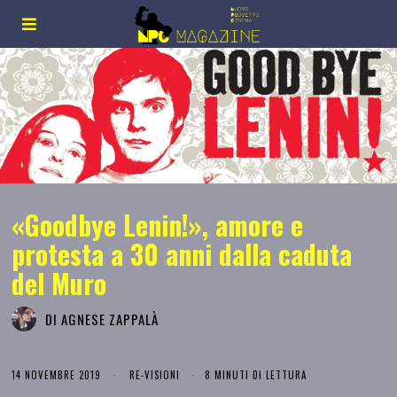
«Goodbye Lenin!», amore e
protesta a 30 anni dalla caduta
del Muro
DI
AGNESE ZAPPALÀ
14 NOVEMBRE 2019
RE-VISIONI
8 MINUTI DI LETTURA