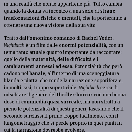
in una realtà che non le appartiene più. Tutto cambia
quando la donna va incontro a una serie di
strane
trasformazioni fisiche e mentali
, che la porteranno a
ottenere una nuova visione della sua vita.
Tratto
dall’omonimo romanzo
di
Rachel Yoder
,
Nightbitch
è un film dalle
enormi potenzialità
, con un
tema tanto attuale quanto importante da raccontare:
quello della
maternità, delle difficoltà e i
cambiamenti annessi ad essa
. Potenzialità che però
cadono nel
banale
, all’interno di una sceneggiatura
blanda e piatta, che rende la narrazione soporifera e,
in molti casi, troppo superficiale.
Nightbitch
cerca di
mischiare il genere del
thriller-horror
con una buona
dose di
commedia quasi surreale
, ma non sfrutta a
pieno le potenzialità di questi generi, lasciando che il
secondo surclassi il primo troppo facilmente, con il
lungometraggio che si perde proprio in quei punti in
cui la narrazione dovrebbe evolvere.