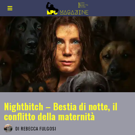
Nightbitch – Bestia di notte, il
conflitto della maternità
DI
REBECCA FULGOSI