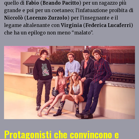
quello di
Fabio
(
Brando Pacitto
) per un ragazzo più
grande e poi per un coetaneo; l’infatuazione proibita di
Niccolò
(
Lorenzo Zurzolo
) per l’insegnante e il
legame altalenante con
Virginia
(
Federica Lucaferri
)
che ha un epilogo non meno “malato”.
Protagonisti che convincono e