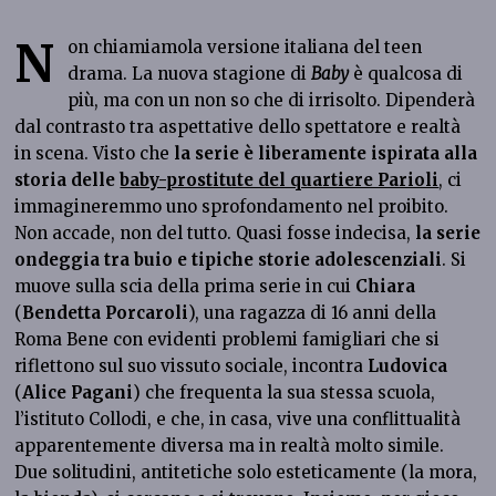
N
on chiamiamola versione italiana del teen
drama. La nuova stagione di
Baby
è qualcosa di
più, ma con un non so che di irrisolto. Dipenderà
dal contrasto tra aspettative dello spettatore e realtà
in scena. Visto che
la serie è liberamente ispirata alla
storia delle
baby-prostitute del quartiere Parioli
, ci
immagineremmo uno sprofondamento nel proibito.
Non accade, non del tutto. Quasi fosse indecisa,
la serie
ondeggia tra buio e tipiche storie adolescenziali
. Si
muove sulla scia della prima serie in cui
Chiara
(
Bendetta Porcaroli
), una ragazza di 16 anni della
Roma Bene con evidenti problemi famigliari che si
riflettono sul suo vissuto sociale, incontra
Ludovica
(
Alice Pagani
) che frequenta la sua stessa scuola,
l’istituto Collodi, e che, in casa, vive una conflittualità
apparentemente diversa ma in realtà molto simile.
Due solitudini, antitetiche solo esteticamente (la mora,