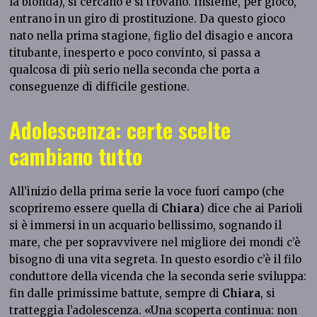
la bionda), si cercano e si trovano. Insieme, per gioco,
entrano in un giro di prostituzione. Da questo gioco
nato nella prima stagione, figlio del disagio e ancora
titubante, inesperto e poco convinto, si passa a
qualcosa di più serio nella seconda che porta a
conseguenze di difficile gestione.
Adolescenza: certe scelte
cambiano tutto
All’inizio della prima serie la voce fuori campo (che
scopriremo essere quella di
Chiara
) dice che ai Parioli
si è immersi in un acquario bellissimo, sognando il
mare, che per sopravvivere nel migliore dei mondi c’è
bisogno di una vita segreta. In questo esordio c’è il filo
conduttore della vicenda che la seconda serie sviluppa:
fin dalle primissime battute, sempre di
Chiara
, si
tratteggia l’adolescenza. «Una scoperta continua: non