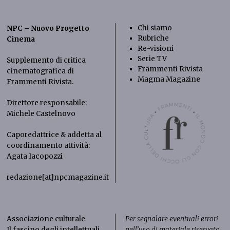
Chi siamo
NPC – Nuovo Progetto
Rubriche
Cinema
Re-visioni
Serie TV
Supplemento di critica
Frammenti Rivista
cinematografica di
Magma Magazine
Frammenti Rivista
.
Direttore responsabile:
Michele Castelnovo
Caporedattrice & addetta al
coordinamento attività:
Agata Iacopozzi
redazione[at]npcmagazine.it
Associazione culturale
Per segnalare eventuali errori
Il fascino degli intellettuali
nell’uso di materiale riservato,