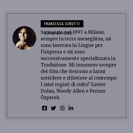
FRANCESCA CERUTTI
Sono nata nel 1997 a Milano;
ULTIMI ARTICOLI
sempre in terra meneghina, mi
sono laureata in Lingue per
l'impresa e mi sono
successivamente specializzata in
Traduzione. Mi innamoro sempre
dei film che riescono a farmi
sorridere e riflettere al contempo.
I miei registi di culto? Xavier
Dolan, Woody Allen e Ferzan
Özpetek.