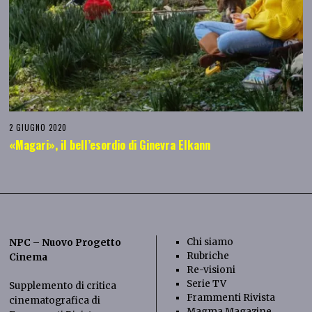
2 GIUGNO 2020
«Magari», il bell’esordio di Ginevra Elkann
Chi siamo
NPC – Nuovo Progetto
Rubriche
Cinema
Re-visioni
Serie TV
Supplemento di critica
Frammenti Rivista
cinematografica di
Magma Magazine