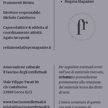
Magma Magazine
Frammenti Rivista
.
Direttore responsabile:
Michele Castelnovo
Caporedattrice & addetta al
coordinamento attività:
Agata Iacopozzi
redazione[at]npcmagazine.it
Associazione culturale
Per segnalare eventuali errori
Il fascino degli intellettuali
nell’uso di materiale riservato,
scriveteci
e provvederemo
Viale Filippo Turati 80
prontamente alla rimozione
c/o Castelnovo
del materiale lesivo dei diritti
23900 Lecco (LC)
di terzi.
www.fascinointellettuali.it
L’intero contenuto di questo
info[at]fascinointellettuali.it
sito web è protetto da