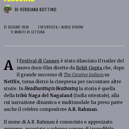
DI
VERDIANA BOTTINO
21 GIUGNO 2024
L'INTERVISTA
/
AUDIO VISIONI
11 MINUTI DI LETTURA
A
l
Festival di Cannes
è stato rilasciato il trailer del
nuovo docu-film diretto da
Rohit Gupta
che, dopo
il grande successo di
The Creative Indians
su
Netflix
, torna dietro la cinepresa per raccontare altre
storie. In
Headhunting to Beatboxing
la storia è quella
della
tribù Naga del Nagaland
(India orientale), alla
cui narrazione dinamica e multimodale ha preso parte
anche il celebre compositore
A.R. Rahman
.
Il nome di A.R. Rahman è conosciuto e apprezzato
ovunque, associato a colonne sonore di incredibile