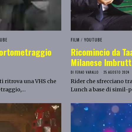
UBE
FILM
/
YOUTUBE
 cortometraggio
Ricomincio da Taa
Milanese Imbrutt
DI
FERAO VARALLO
25 AGOSTO 2024
ti ritrova una VHS che
Rider che sfrecciano tr
etraggio,…
Lunch a base di simil-