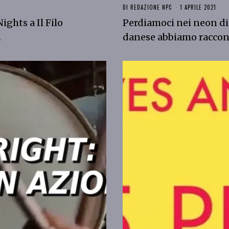
DI
REDAZIONE NPC
1 APRILE 2021
ghts a Il Filo
Perdiamoci nei neon di
…
danese abbiamo raccont