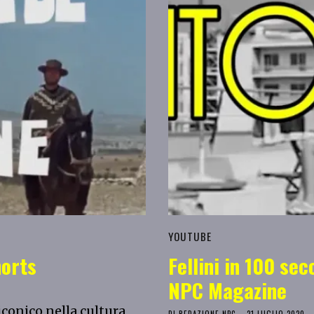
YOUTUBE
horts
Fellini in 100 se
NPC Magazine
conico nella cultura
DI
REDAZIONE NPC
21 LUGLIO 2020