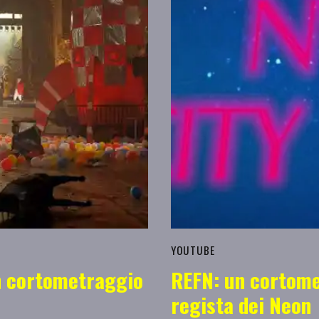
YOUTUBE
un cortometraggio
REFN: un cortome
regista dei Neon