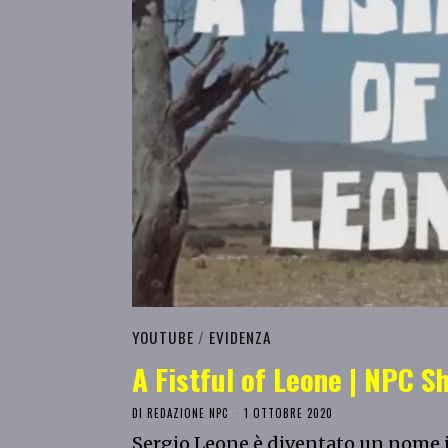
YOUTUBE
/
EVIDENZA
A Fistful of Leone | NPC S
DI
REDAZIONE NPC
1 OTTOBRE 2020
Sergio Leone è diventato un nome i