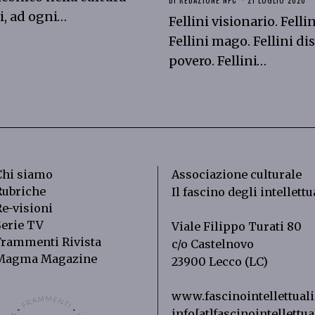
i, ad ogni…
Fellini visionario. Felli
Fellini mago. Fellini di
povero. Fellini…
Chi siamo
Associazione culturale
Rubriche
Il fascino degli intellettu
Re-visioni
Serie TV
Viale Filippo Turati 80
Frammenti Rivista
c/o Castelnovo
Magma Magazine
23900 Lecco (LC)
www.fascinointellettuali.
info[at]fascinointellettual