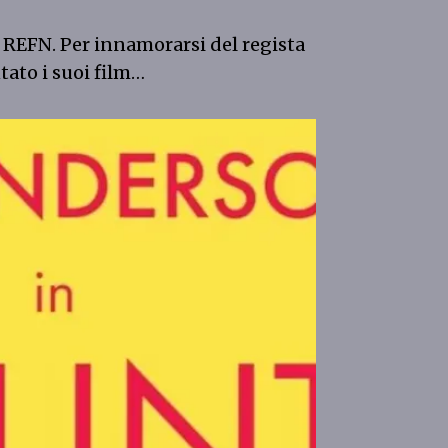
 REFN. Per innamorarsi del regista
ato i suoi film…