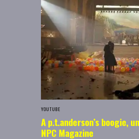
YOUTUBE
A p.t.anderson’s boogie, 
NPC Magazine