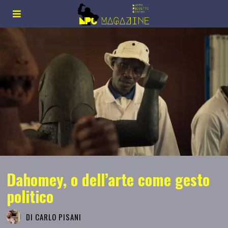
Dahomey, o dell’arte come gesto
politico
DI
CARLO PISANI