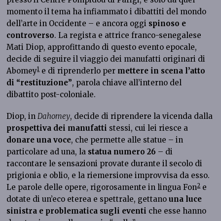
momento il tema ha infiammato i dibattiti del mondo
dell’arte in Occidente – e ancora oggi
spinoso e
controverso
. La regista e attrice franco-senegalese
Mati Diop, approfittando di questo evento epocale,
decide di seguire il viaggio dei manufatti originari di
1
Abomey
e di riprenderlo per
mettere in scena l’atto
di “restituzione”
, parola chiave all’interno del
dibattito post-coloniale.
Diop, in
Dahomey
, decide di riprendere la vicenda dalla
prospettiva dei manufatti
stessi, cui lei riesce a
donare una voce
, che permette alle statue – in
particolare ad una, la
statua numero 26
– di
raccontare le sensazioni provate durante il secolo di
prigionia e oblio, e la riemersione improvvisa da esso.
2
Le parole delle opere, rigorosamente in lingua Fon
e
dotate di un’eco eterea e spettrale, gettano
una luce
sinistra e problematica sugli eventi
che esse hanno