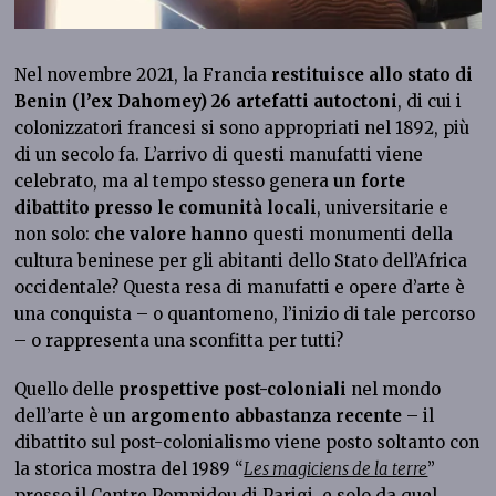
Nel novembre 2021, la Francia
restituisce allo stato di
Benin (l’ex Dahomey) 26 artefatti autoctoni
, di cui i
colonizzatori francesi si sono appropriati nel 1892, più
di un secolo fa. L’arrivo di questi manufatti viene
celebrato, ma al tempo stesso genera
un forte
dibattito presso le comunità locali
, universitarie e
non solo:
che valore hanno
questi monumenti della
cultura beninese per gli abitanti dello Stato dell’Africa
occidentale? Questa resa di manufatti e opere d’arte è
una conquista – o quantomeno, l’inizio di tale percorso
– o rappresenta una sconfitta per tutti?
Quello delle
prospettive post-coloniali
nel mondo
dell’arte è
un argomento abbastanza recente
– il
dibattito sul post-colonialismo viene posto soltanto con
la storica mostra del 1989 “
Les magiciens de la terre
”
presso il Centre Pompidou di Parigi, e solo da quel