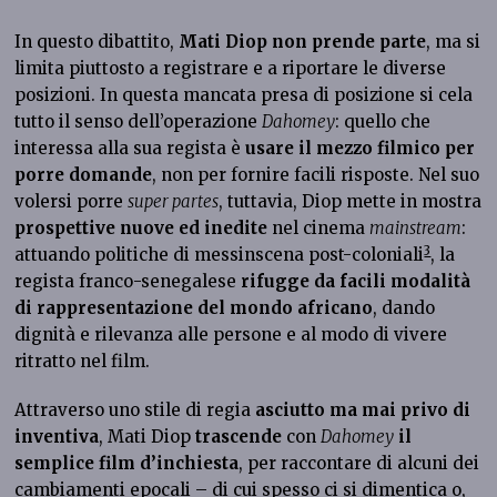
In questo dibattito,
Mati Diop non prende parte
, ma si
limita piuttosto a registrare e a riportare le diverse
posizioni. In questa mancata presa di posizione si cela
tutto il senso dell’operazione
Dahomey
: quello che
interessa alla sua regista è
usare il mezzo filmico per
porre domande
, non per fornire facili risposte. Nel suo
volersi porre
super partes
, tuttavia, Diop mette in mostra
prospettive nuove ed inedite
nel cinema
mainstream
:
3
attuando politiche di messinscena post-coloniali
, la
regista franco-senegalese
rifugge da facili modalità
di rappresentazione del mondo africano
, dando
dignità e rilevanza alle persone e al modo di vivere
ritratto nel film.
Attraverso uno stile di regia
asciutto ma mai privo di
inventiva
, Mati Diop
trascende
con
Dahomey
il
semplice film d’inchiesta
, per raccontare di alcuni dei
cambiamenti epocali – di cui spesso ci si dimentica o,