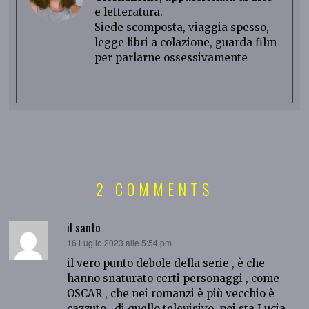
e letteratura.
Siede scomposta, viaggia spesso,
legge libri a colazione, guarda film
per parlarne ossessivamente
2 COMMENTS
il santo
ha
16 Luglio 2023 alle 5:54 pm
detto:
il vero punto debole della serie , è che
hanno snaturato certi personaggi , come
OSCAR , che nei romanzi è più vecchio è
cazzuto , di quello televisivo, poi sta Lucia ,