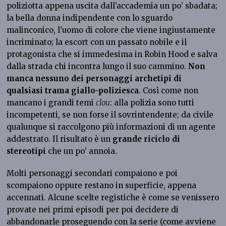
poliziotta appena uscita dall’accademia un po’ sbadata;
la bella donna indipendente con lo sguardo
malinconico, l’uomo di colore che viene ingiustamente
incriminato; la escort con un passato nobile e il
protagonista che si immedesima in Robin Hood e salva
dalla strada chi incontra lungo il suo cammino.
Non
manca nessuno dei personaggi archetipi di
qualsiasi trama giallo-poliziesca
. Così come non
mancano i grandi temi
clou
: alla polizia sono tutti
incompetenti, se non forse il sovrintendente; da civile
qualunque si raccolgono più informazioni di un agente
addestrato. Il risultato è un
grande riciclo di
stereotipi
che un po’ annoia.
Molti personaggi secondari compaiono e poi
scompaiono oppure restano in superficie, appena
accennati. Alcune scelte registiche è come se venissero
provate nei primi episodi per poi decidere di
abbandonarle proseguendo con la serie (come avviene