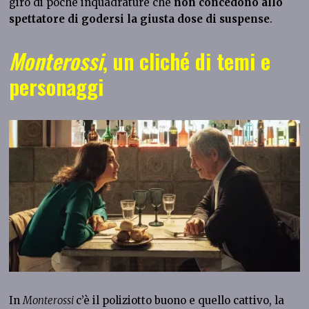
giro di poche inquadrature che
non concedono allo
spettatore di godersi la giusta dose di suspense
.
Monterossi
, un cliché di temi e
personaggi
In
Monterossi
c’è il poliziotto buono e quello cattivo, la