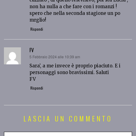
non ha nulla a che fare con i romanzi !
spero che nella seconda stagione un po
mrglio!
Rispondi
FV
ha
5 Febbraio 2024 alle 10:39 am
detto:
Sara’, a me invece è proprio piaciuto. E i
personaggi sono bravissimi. Saluti
FV
Rispondi
LASCIA UN COMMENTO