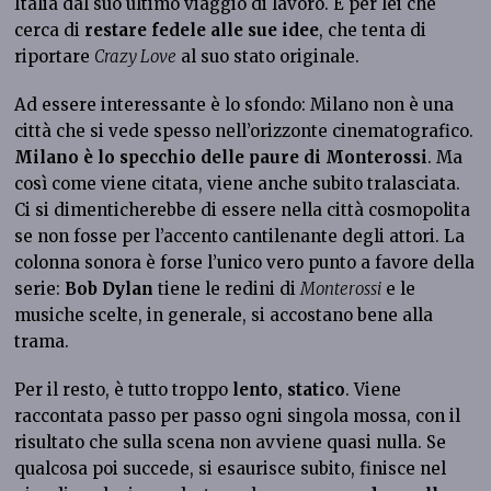
Italia dal suo ultimo viaggio di lavoro. Ѐ per lei che
cerca di
restare fedele alle sue idee
, che tenta di
riportare
Crazy Love
al suo stato originale.
Ad essere interessante è lo sfondo: Milano non è una
città che si vede spesso nell’orizzonte cinematografico.
Milano è lo specchio delle paure di Monterossi
. Ma
così come viene citata, viene anche subito tralasciata.
Ci si dimenticherebbe di essere nella città cosmopolita
se non fosse per l’accento cantilenante degli attori. La
colonna sonora è forse l’unico vero punto a favore della
serie:
Bob Dylan
tiene le redini di
Monterossi
e le
musiche scelte, in generale, si accostano bene alla
trama.
Per il resto, è tutto troppo
lento
,
statico
. Viene
raccontata passo per passo ogni singola mossa, con il
risultato che sulla scena non avviene quasi nulla. Se
qualcosa poi succede, si esaurisce subito, finisce nel