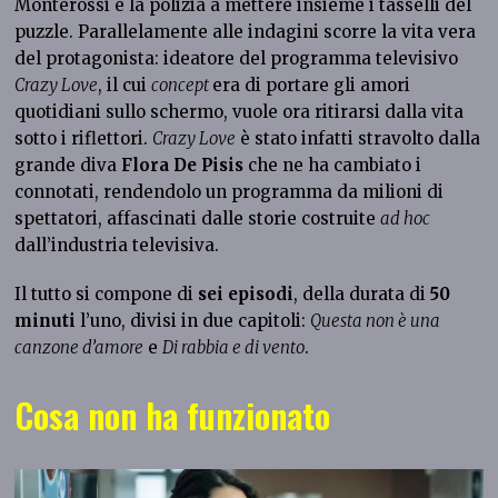
Monterossi e la polizia a mettere insieme i tasselli del
puzzle. Parallelamente alle indagini scorre la vita vera
del protagonista: ideatore del programma televisivo
Crazy Love
, il cui
concept
era di portare gli amori
quotidiani sullo schermo, vuole ora ritirarsi dalla vita
sotto i riflettori.
Crazy Love
è stato infatti stravolto dalla
grande diva
Flora De Pisis
che ne ha cambiato i
connotati, rendendolo un programma da milioni di
spettatori, affascinati dalle storie costruite
ad hoc
dall’industria televisiva.
Il tutto si compone di
sei episodi
, della durata di
50
minuti
l’uno, divisi in due capitoli:
Questa non è una
canzone d’amore
e
Di rabbia e di vento
.
Cosa non ha funzionato